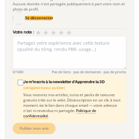
Aucune donnée n'est partagée publiquement à part votre nom et
photo de profil.
Se déconnecter
★
★
★
★
★
Votre note :
0
/1000
Pas de liens · pas de domaines · pas de promo
Je m'inscris à la newsletter d'Apprendre la 3D
(obligatoire pour publier)
Vous recevrez nos articles, tutos et packs de textures
gratuits triés sur le volet. Désinscription en un clic à tout
moment via le lien dans chaque email — votre adresse
n'est ni revendue ni partagée.
Politique de
confidentialité
.
Publier mon avis