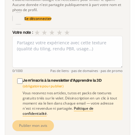
Aucune donnée n'est partagée publiquement à part votre nom et
photo de profil.
Se déconnecter
★
★
★
★
★
Votre note :
0
/1000
Pas de liens · pas de domaines · pas de promo
Je m'inscris à la newsletter d'Apprendre la 3D
(obligatoire pour publier)
Vous recevrez nos articles, tutos et packs de textures
gratuits triés sur le volet. Désinscription en un clic à tout
moment via le lien dans chaque email — votre adresse
n'est ni revendue ni partagée.
Politique de
confidentialité
.
Publier mon avis