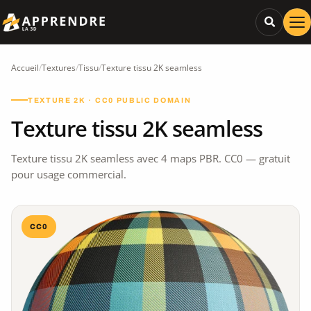
Accueil
/
Textures
/
Tissu
/
Texture tissu 2K seamless
TEXTURE 2K · CC0 PUBLIC DOMAIN
Texture tissu 2K seamless
Texture tissu 2K seamless avec 4 maps PBR. CC0 — gratuit
pour usage commercial.
CC0