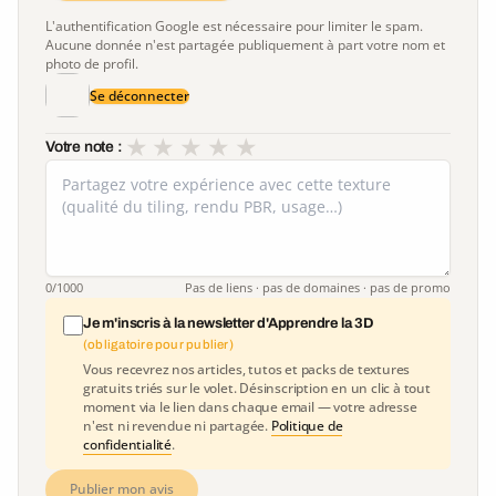
L'authentification Google est nécessaire pour limiter le spam.
Aucune donnée n'est partagée publiquement à part votre nom et
photo de profil.
Se déconnecter
★
★
★
★
★
Votre note :
0
/1000
Pas de liens · pas de domaines · pas de promo
Je m'inscris à la newsletter d'Apprendre la 3D
(obligatoire pour publier)
Vous recevrez nos articles, tutos et packs de textures
gratuits triés sur le volet. Désinscription en un clic à tout
moment via le lien dans chaque email — votre adresse
n'est ni revendue ni partagée.
Politique de
confidentialité
.
Publier mon avis