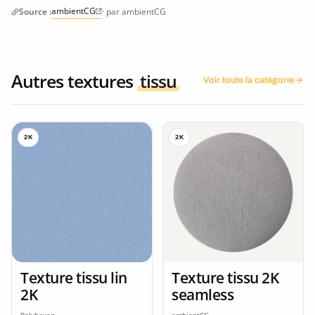
ambientCG
Source :
· par ambientCG
Autres textures
tissu
Voir toute la catégorie
2K
2K
Texture tissu 2K
Texture tissu lin
seamless
2K