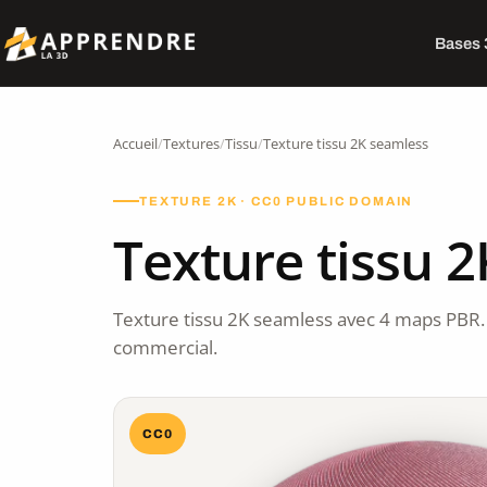
Bases
Accueil
/
Textures
/
Tissu
/
Texture tissu 2K seamless
TEXTURE 2K · CC0 PUBLIC DOMAIN
Texture tissu 
Texture tissu 2K seamless avec 4 maps PBR.
commercial.
CC0