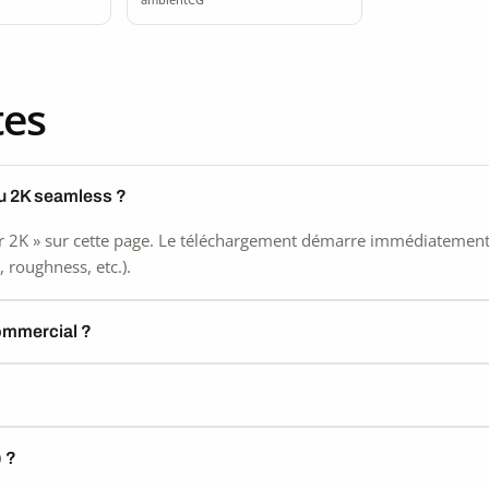
tes
su 2K seamless ?
 2K » sur cette page. Le téléchargement démarre immédiatement, s
 roughness, etc.).
commercial ?
) ?