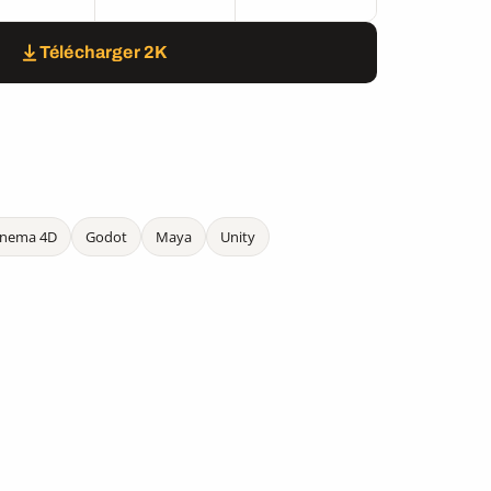
Télécharger 2K
inema 4D
Godot
Maya
Unity