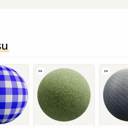
su
2K
2K