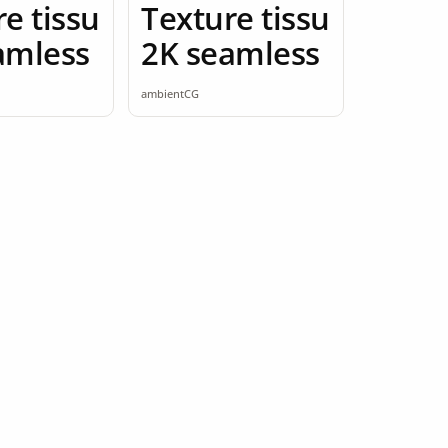
e tissu
Texture tissu
amless
2K seamless
ambientCG