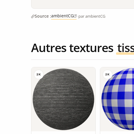
ambientCG
Source :
· par ambientCG
Autres textures
tis
2K
2K