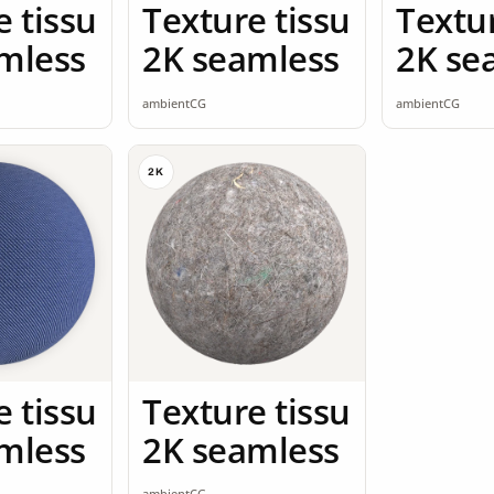
e tissu
Texture tissu
Textur
mless
2K seamless
2K se
ambientCG
ambientCG
2K
e tissu
Texture tissu
mless
2K seamless
ambientCG