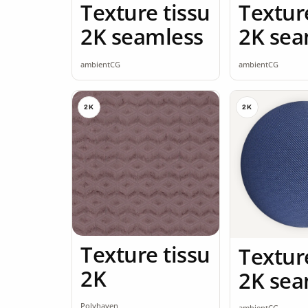
Texture tissu
Textur
2K seamless
2K sea
ambientCG
ambientCG
2K
2K
Texture tissu
Textur
2K
2K sea
Polyhaven
ambientCG