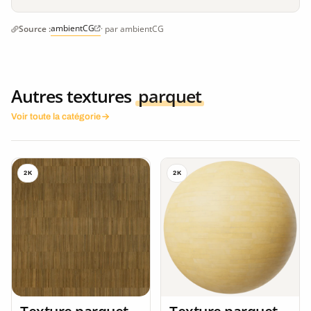
ambientCG
Source :
· par ambientCG
Autres textures
parquet
Voir toute la catégorie
2K
2K