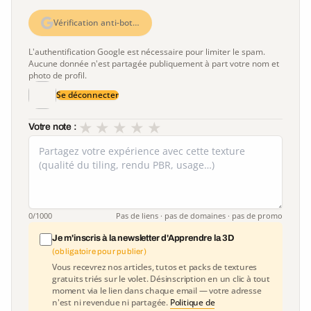
Vérification anti-bot…
L'authentification Google est nécessaire pour limiter le spam.
Aucune donnée n'est partagée publiquement à part votre nom et
photo de profil.
Se déconnecter
★
★
★
★
★
Votre note :
0
/1000
Pas de liens · pas de domaines · pas de promo
Je m'inscris à la newsletter d'Apprendre la 3D
(obligatoire pour publier)
Vous recevrez nos articles, tutos et packs de textures
gratuits triés sur le volet. Désinscription en un clic à tout
moment via le lien dans chaque email — votre adresse
n'est ni revendue ni partagée.
Politique de