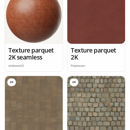
Texture parquet
Texture parquet
2K seamless
2K
ambientCG
Polyhaven
2K
2K