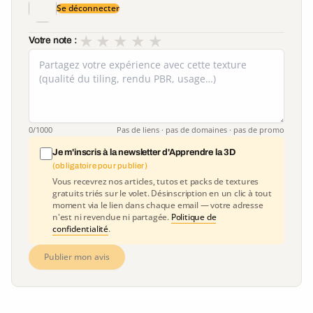
Se déconnecter
★
★
★
★
★
Votre note :
0
/1000
Pas de liens · pas de domaines · pas de promo
Je m'inscris à la newsletter d'Apprendre la 3D
(obligatoire pour publier)
Vous recevrez nos articles, tutos et packs de textures
gratuits triés sur le volet. Désinscription en un clic à tout
moment via le lien dans chaque email — votre adresse
n'est ni revendue ni partagée.
Politique de
confidentialité
.
Publier mon avis