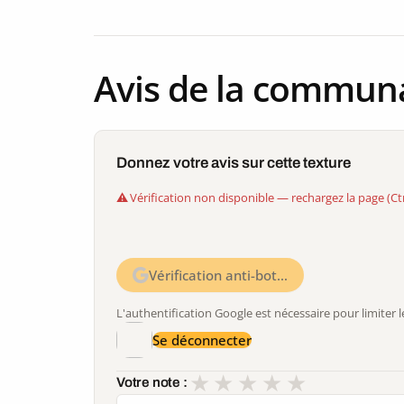
Avis de la commun
Donnez votre avis sur cette texture
Vérification non disponible — rechargez la page (Ct
Vérification anti-bot…
L'authentification Google est nécessaire pour limite
Se déconnecter
★
★
★
★
★
Votre note :