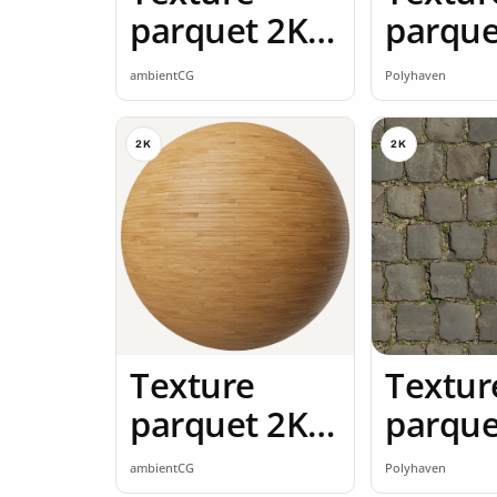
parquet 2K
parque
seamless
ambientCG
Polyhaven
2K
2K
Texture
Textur
parquet 2K
parque
seamless
ambientCG
Polyhaven