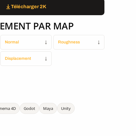
Télécharger 2K
EMENT PAR MAP
Normal
↓
Roughness
↓
Displacement
↓
inema 4D
Godot
Maya
Unity