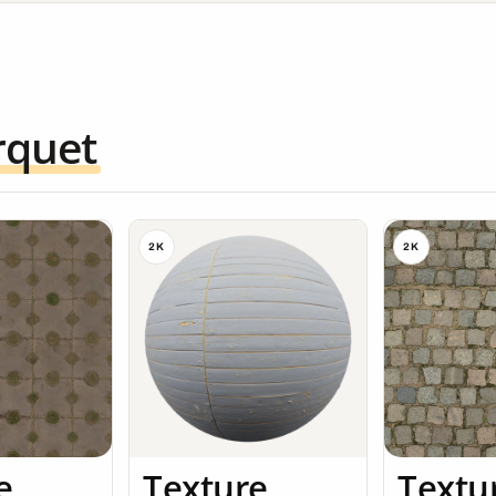
rquet
2K
2K
e
Texture
Textu