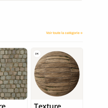
Voir toute la catégorie
2K
re
Texture