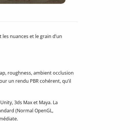
 les nuances et le grain d’un
 map, roughness, ambient occlusion
pour un rendu PBR cohérent, qu’il
.
 Unity, 3ds Max et Maya. La
tandard (Normal OpenGL,
mmédiate.