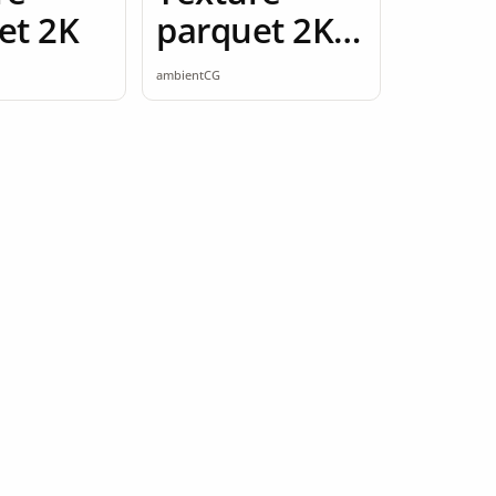
et 2K
parquet 2K
seamless
ambientCG