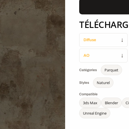
TÉLÉCHARG
Diffuse
↓
AO
↓
Parquet
Catégories
Naturel
Styles
Compatible
3ds Max
Blender
C
Unreal Engine