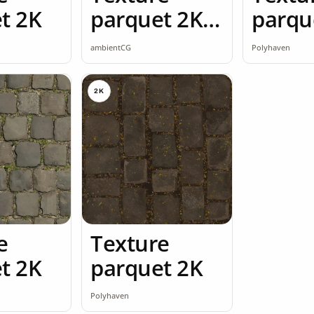
t 2K
parquet 2K
parqu
seamless
ambientCG
Polyhaven
2K
e
Texture
t 2K
parquet 2K
Polyhaven