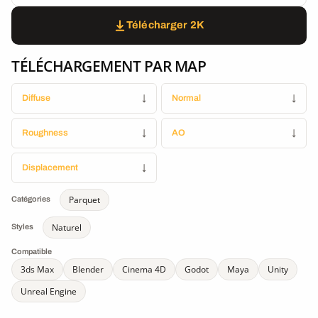
Télécharger 2K
TÉLÉCHARGEMENT PAR MAP
Diffuse
↓
Normal
↓
Roughness
↓
AO
↓
Displacement
↓
Parquet
Catégories
Naturel
Styles
Compatible
3ds Max
Blender
Cinema 4D
Godot
Maya
Unity
Unreal Engine