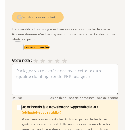
Vérification anti-bot…
L'authentification Google est nécessaire pour limiter le spam.
Aucune donnée n'est partagée publiquement à part votre nom et
photo de profil.
Se déconnecter
★
★
★
★
★
Votre note :
0
/1000
Pas de liens · pas de domaines · pas de promo
Je m'inscris à la newsletter d'Apprendre la 3D
(obligatoire pour publier)
Vous recevrez nos articles, tutos et packs de textures
gratuits triés sur le volet. Désinscription en un clic à tout
moment via le lien dans chaque email — votre adresse