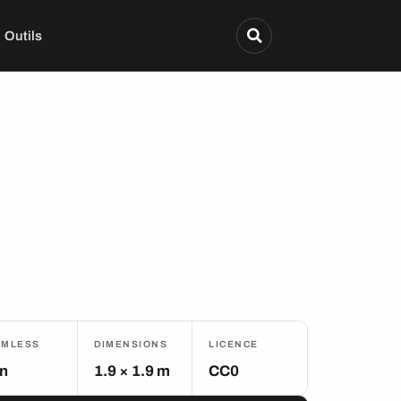
Outils
AMLESS
DIMENSIONS
LICENCE
n
1.9 × 1.9 m
CC0