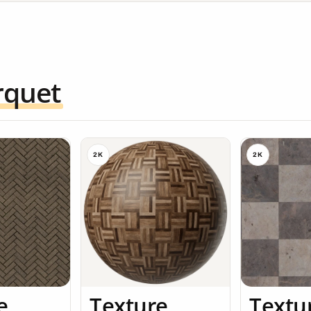
rquet
2K
2K
e
Texture
Textu