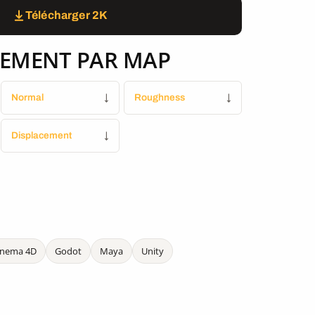
Télécharger 2K
EMENT PAR MAP
Normal
↓
Roughness
↓
Displacement
↓
inema 4D
Godot
Maya
Unity