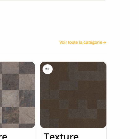
Voir toute la catégorie
2K
re
Texture