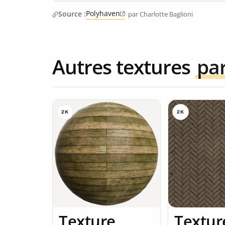
Polyhaven
Source :
· par Charlotte Baglioni
Autres textures
pa
2K
2K
Texture
Textur