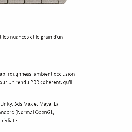
 les nuances et le grain d’un
 map, roughness, ambient occlusion
pour un rendu PBR cohérent, qu’il
.
 Unity, 3ds Max et Maya. La
tandard (Normal OpenGL,
mmédiate.