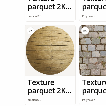
parquet 2K
parque
seamless
ambientCG
Polyhaven
2K
2K
Texture
Textur
parquet 2K
parque
seamless
ambientCG
Polyhaven