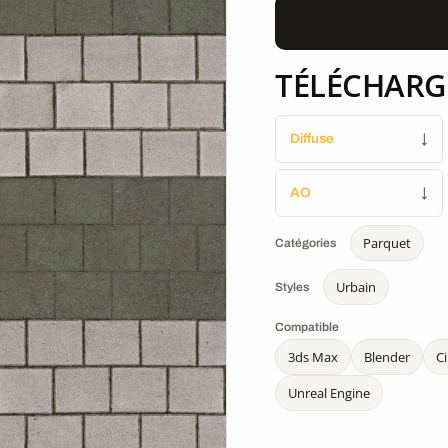
TÉLÉCHARG
Diffuse
↓
AO
↓
Parquet
Catégories
Urbain
Styles
Compatible
3ds Max
Blender
C
Unreal Engine