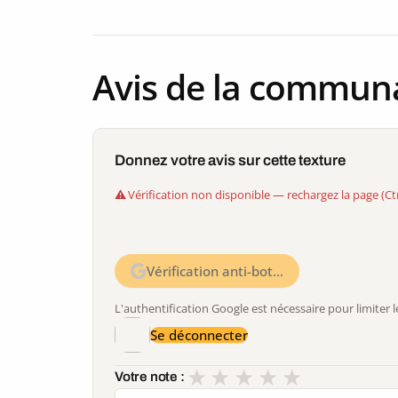
Avis de la commun
Donnez votre avis sur cette texture
Vérification non disponible — rechargez la page (Ct
Vérification anti-bot…
L'authentification Google est nécessaire pour limite
Se déconnecter
★
★
★
★
★
Votre note :