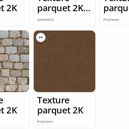
t 2K
parquet 2K
parqu
seamless
ambientCG
Polyhaven
2K
e
Texture
t 2K
parquet 2K
Polyhaven