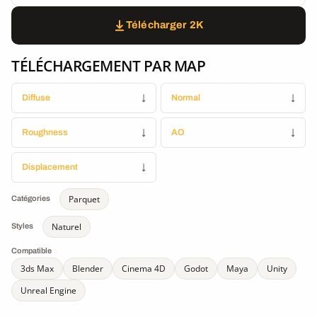
Télécharger 2K
TÉLÉCHARGEMENT PAR MAP
Diffuse
↓
Normal
↓
Roughness
↓
AO
↓
Displacement
↓
Parquet
Catégories
Naturel
Styles
Compatible
3ds Max
Blender
Cinema 4D
Godot
Maya
Unity
Unreal Engine