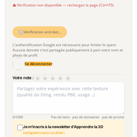
Vérification non disponible — rechargez la page (Ctrl+F5)
Vérification anti-bot…
L'authentification Google est nécessaire pour limiter le spam.
Aucune donnée n'est partagée publiquement à part votre nom et
photo de profil.
Se déconnecter
★
★
★
★
★
Votre note :
0
/1000
Pas de liens · pas de domaines · pas de promo
Je m'inscris à la newsletter d'Apprendre la 3D
(obligatoire pour publier)