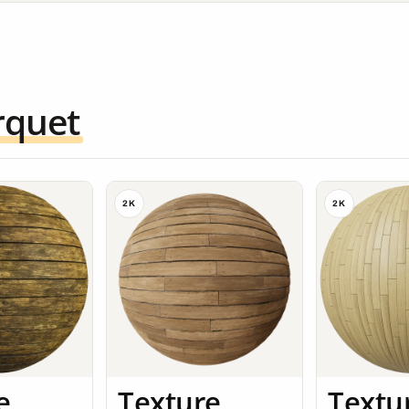
rquet
2K
2K
e
Texture
Textu