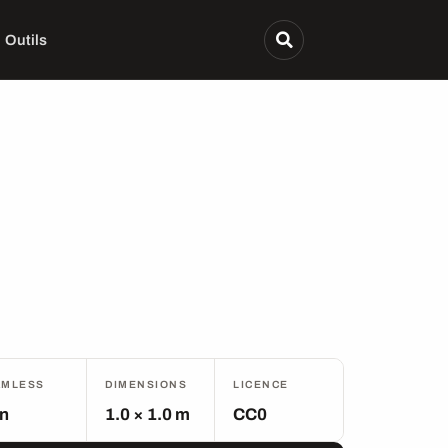
Outils
AMLESS
DIMENSIONS
LICENCE
n
1.0 × 1.0 m
CC0