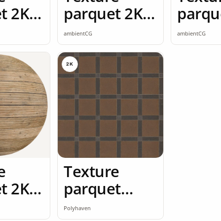
t 2K
parquet 2K
parqu
ss
seamless
seaml
ambientCG
ambientCG
2K
e
Texture
t 2K
parquet
ss
granit 2K
Polyhaven