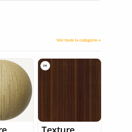
Voir toute la catégorie
2K
re
Texture