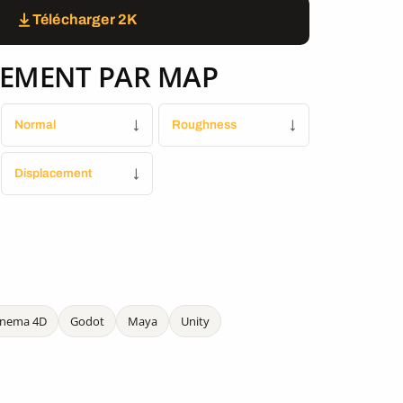
Télécharger 2K
EMENT PAR MAP
Normal
↓
Roughness
↓
Displacement
↓
inema 4D
Godot
Maya
Unity