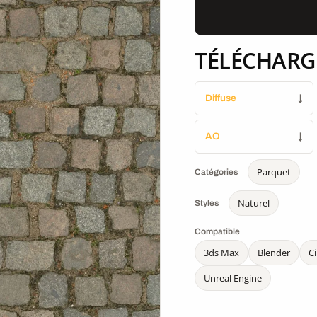
TÉLÉCHARG
Diffuse
↓
AO
↓
Parquet
Catégories
Naturel
Styles
Compatible
3ds Max
Blender
C
Unreal Engine