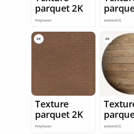
parquet 2K
parque
seamle
Polyhaven
ambientCG
2K
2K
Texture
Textur
parquet 2K
parque
seamle
Polyhaven
ambientCG