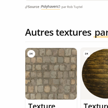
Polyhaven
Source :
· par Rob Tuytel
Autres textures
pa
2K
2K
Texture
Textur