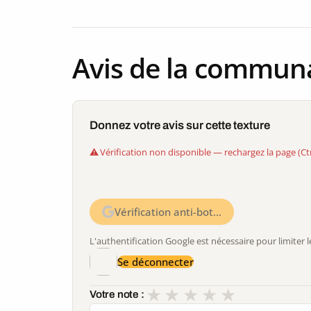
Avis de la commun
Donnez votre avis sur cette texture
Vérification non disponible — rechargez la page (Ct
Vérification anti-bot…
L'authentification Google est nécessaire pour limite
Se déconnecter
★
★
★
★
★
Votre note :