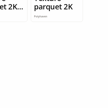
et 2K
parquet 2K
ess
Polyhaven