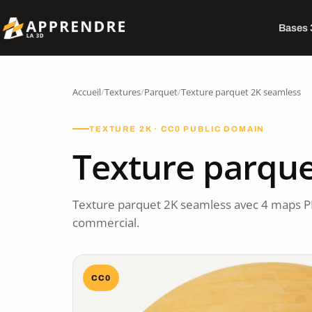
Bases
Accueil
/
Textures
/
Parquet
/
Texture parquet 2K seamless
TEXTURE 2K · CC0 PUBLIC DOMAIN
Texture parque
Texture parquet 2K seamless avec 4 maps P
commercial.
CC0