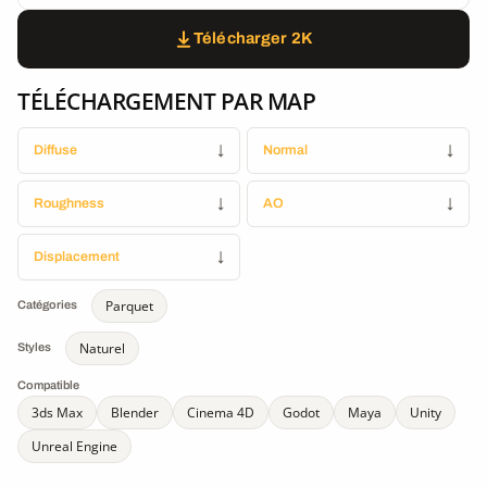
Télécharger 2K
TÉLÉCHARGEMENT PAR MAP
Diffuse
↓
Normal
↓
Roughness
↓
AO
↓
Displacement
↓
Parquet
Catégories
Naturel
Styles
Compatible
3ds Max
Blender
Cinema 4D
Godot
Maya
Unity
Unreal Engine