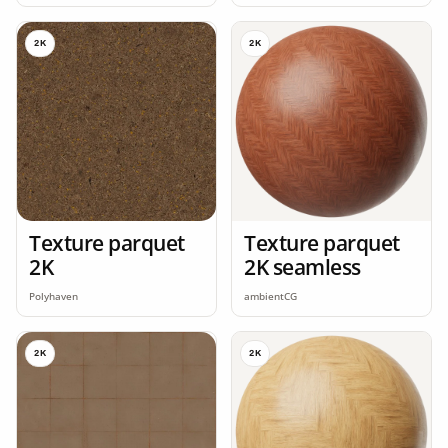
2K
2K
Texture parquet
Texture parquet
2K
2K seamless
Polyhaven
ambientCG
2K
2K