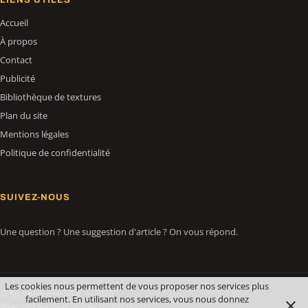
Accueil
À propos
Contact
Publicité
Bibliothèque de textures
Plan du site
Mentions légales
Politique de confidentialité
SUIVEZ-NOUS
Une question ? Une suggestion d'article ? On vous répond.
Les cookies nous permettent de vous proposer nos services plus
© Apprendre-la-3D.fr — 2026
facilement. En utilisant nos services, vous nous donnez
Mentions légales
Confidentialité
Contact