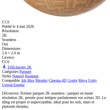
CC0
Publié le
4 mai 2026
Résolution
2K
Seamless
Oui
Dimensions
2.0 × 2.0 m
Licence
CC0
Télécharger 2K
Catégories
Parquet
Styles
Naturel
Rustique
Compatible
3ds Max
Blender
Cinema 4D
Godot
Maya
Unity
Unreal Engine
Découvrez Texture parquet 2K seamless : parquet en haute
résolution 2K, pensée pour intégrer parfaitement vos scènes 3D. Le
tiling est propre et imperceptible, idéal pour les sols, murs et
plafonds étendus.