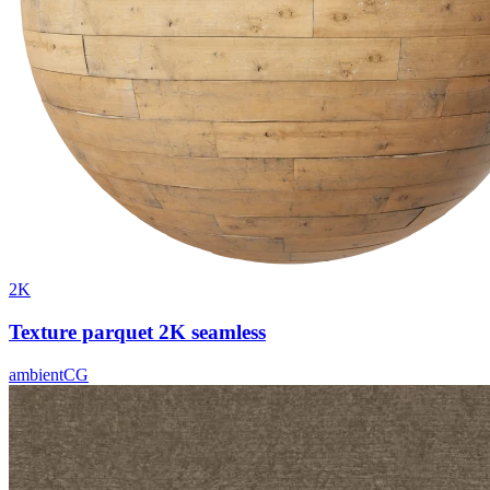
2K
Texture parquet 2K seamless
ambientCG