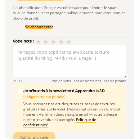
L'authentification Google est nécessaire pour limiter le spam.
Aucune donnée n'est partagée publiquement à part votre nom et
photo de profil.
Se déconnecter
★
★
★
★
★
Votre note :
0
/1000
Pas de liens · pas de domaines · pas de promo
Je m'inscris à la newsletter d'Apprendre la 3D
(obligatoire pour publier)
Vous recevrez nos articles, tutos et packs de textures
gratuits triés sur le volet. Désinscription en un clic à tout
moment via le lien dans chaque email — votre adresse
n'est ni revendue ni partagée.
Politique de
confidentialité
.
Publier mon avis