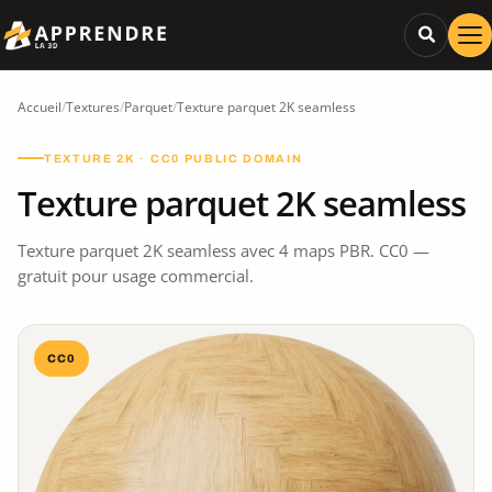
Accueil
/
Textures
/
Parquet
/
Texture parquet 2K seamless
TEXTURE 2K · CC0 PUBLIC DOMAIN
Texture parquet 2K seamless
Texture parquet 2K seamless avec 4 maps PBR. CC0 —
gratuit pour usage commercial.
CC0