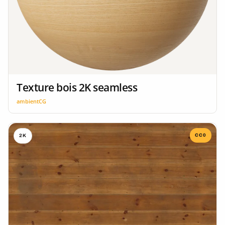
Texture bois 2K seamless
ambientCG
CC0
2K