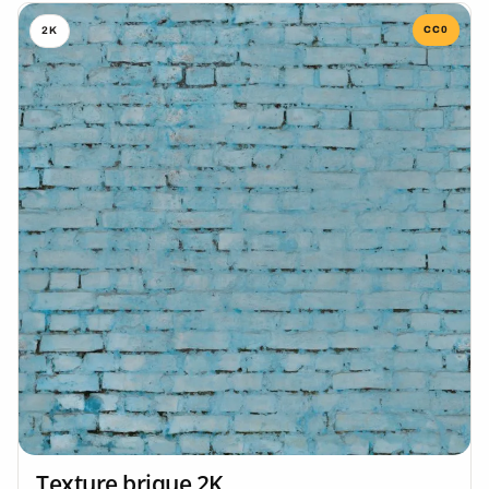
CC0
2K
Texture brique 2K