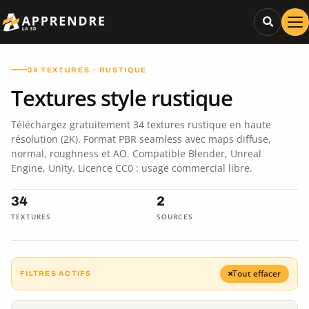
34 TEXTURES · RUSTIQUE
Textures style rustique
Téléchargez gratuitement 34 textures rustique en haute
résolution (2K). Format PBR seamless avec maps diffuse,
normal, roughness et AO. Compatible Blender, Unreal
Engine, Unity. Licence CC0 : usage commercial libre.
34
2
TEXTURES
SOURCES
Tout effacer
FILTRES ACTIFS