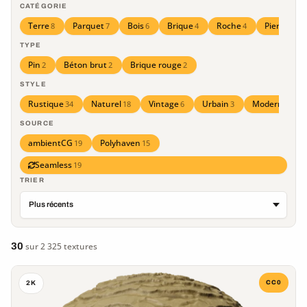
CATÉGORIE
Terre
Parquet
Bois
Brique
Roche
Pierre
8
7
6
4
4
2
TYPE
Pin
Béton brut
Brique rouge
2
2
2
STYLE
Rustique
Naturel
Vintage
Urbain
Moderne
34
18
6
3
2
SOURCE
ambientCG
Polyhaven
19
15
Seamless
19
TRIER
30
sur 2 325 textures
CC0
2K