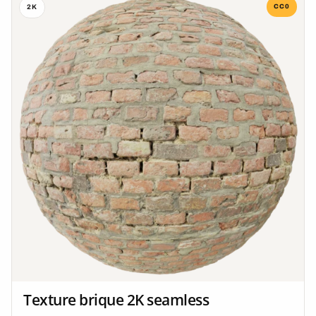
CC0
2K
Texture brique 2K seamless