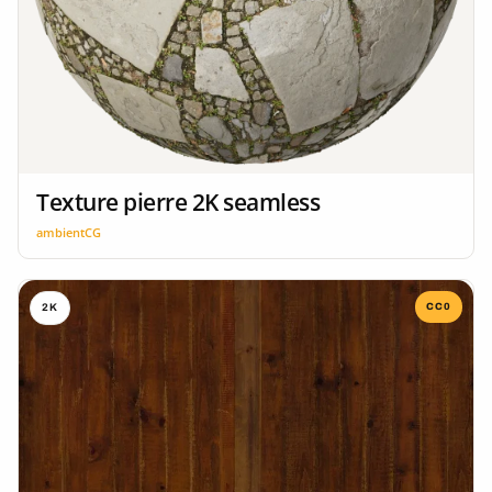
Texture pierre 2K seamless
ambientCG
CC0
2K