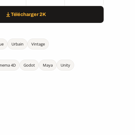
Télécharger 2K
ue
Urbain
Vintage
inema 4D
Godot
Maya
Unity