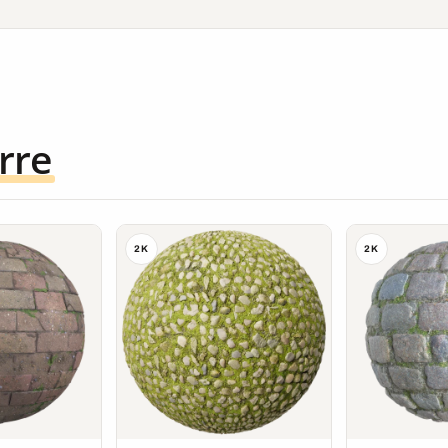
rre
2K
2K