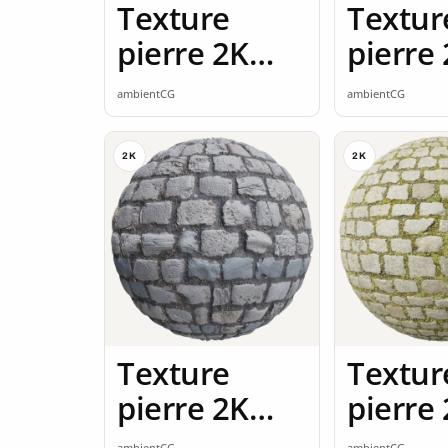
Texture
Textur
pierre 2K
pierre
seamless
seamle
ambientCG
ambientCG
2K
2K
Texture
Textur
pierre 2K
pierre
seamless
seamle
ambientCG
ambientCG