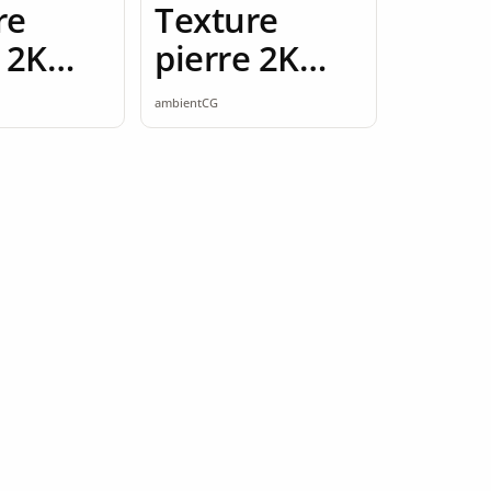
re
Texture
 2K
pierre 2K
ess
seamless
ambientCG