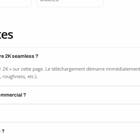
tes
rre 2K seamless ?
 2K » sur cette page. Le téléchargement démarre immédiatement, s
 roughness, etc.).
commercial ?
) ?