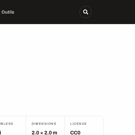
Outils
AMLESS
DIMENSIONS
LICENCE
i
2.0 × 2.0 m
CC0