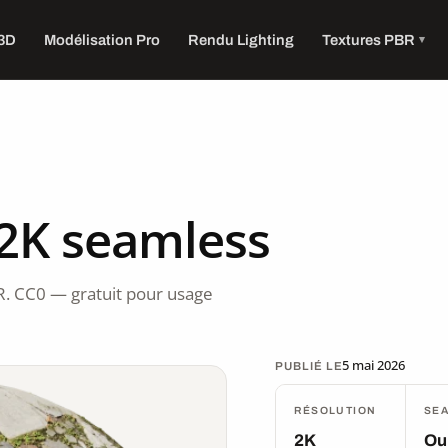
 3D
Modélisation Pro
Rendu Lighting
Textures PBR
 2K seamless
R. CC0 — gratuit pour usage
5 mai 2026
PUBLIÉ LE
RÉSOLUTION
SE
2K
Ou