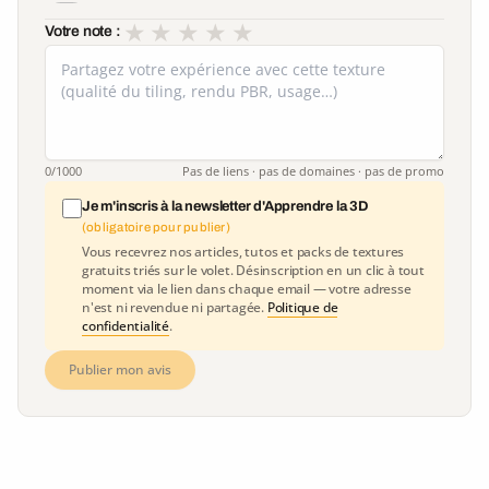
★
★
★
★
★
Votre note :
0
/1000
Pas de liens · pas de domaines · pas de promo
Je m'inscris à la newsletter d'Apprendre la 3D
(obligatoire pour publier)
Vous recevrez nos articles, tutos et packs de textures
gratuits triés sur le volet. Désinscription en un clic à tout
moment via le lien dans chaque email — votre adresse
n'est ni revendue ni partagée.
Politique de
confidentialité
.
Publier mon avis