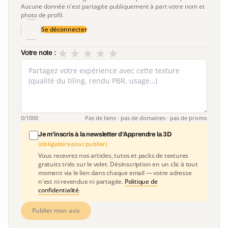
Aucune donnée n'est partagée publiquement à part votre nom et
photo de profil.
Se déconnecter
★
★
★
★
★
Votre note :
0
/1000
Pas de liens · pas de domaines · pas de promo
Je m'inscris à la newsletter d'Apprendre la 3D
(obligatoire pour publier)
Vous recevrez nos articles, tutos et packs de textures
gratuits triés sur le volet. Désinscription en un clic à tout
moment via le lien dans chaque email — votre adresse
n'est ni revendue ni partagée.
Politique de
confidentialité
.
Publier mon avis