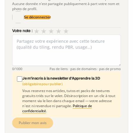
Aucune donnée n'est partagée publiquement à part votre nom et
photo de profil.
Se déconnecter
★
★
★
★
★
Votre note :
0
/1000
Pas de liens · pas de domaines · pas de promo
Je m'inscris à la newsletter d'Apprendre la 3D
(obligatoire pour publier)
Vous recevrez nos articles, tutos et packs de textures
gratuits triés sur le volet. Désinscription en un clic à tout
moment via le lien dans chaque email — votre adresse
n'est ni revendue ni partagée.
Politique de
confidentialité
.
Publier mon avis