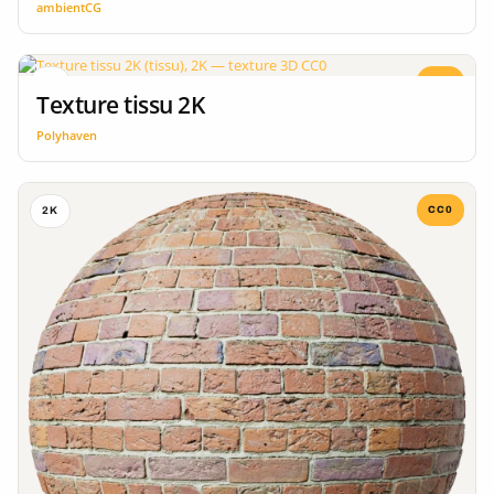
ambientCG
CC0
2K
Texture tissu 2K
Polyhaven
CC0
2K