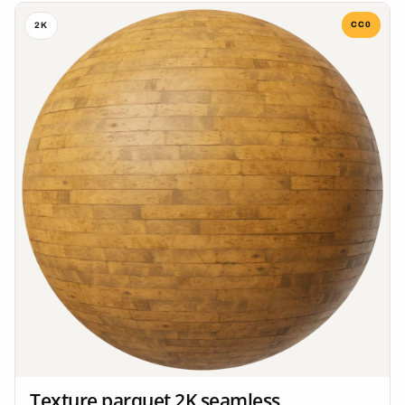
CC0
2K
Texture parquet 2K seamless