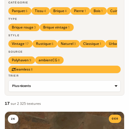
CATÉGORIE
Parquet
Tissu
Brique
Pierre
Bois
Cuir
6
4
4
1
1
1
TYPE
Brique rouge
Brique vintage
3
1
STYLE
Vintage
Rustique
Naturel
Classique
Urbain
17
6
3
1
1
SOURCE
Polyhaven
ambientCG
9
8
Seamless
8
TRIER
17
sur 2 325 textures
CC0
2K