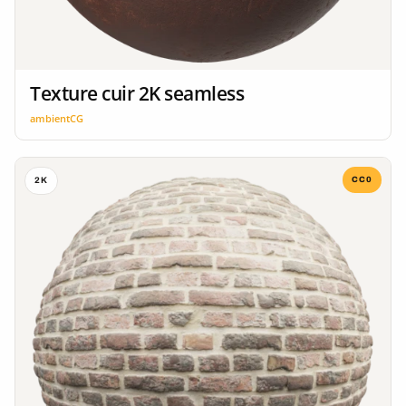
Texture cuir 2K seamless
ambientCG
CC0
2K