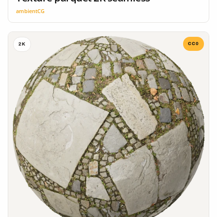
ambientCG
CC0
2K