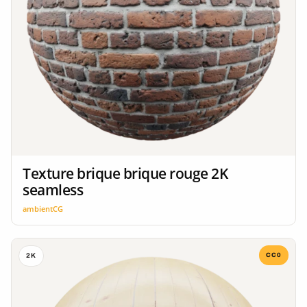
Texture brique brique rouge 2K
seamless
ambientCG
CC0
2K