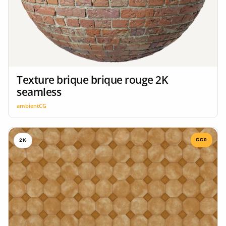
Texture brique brique rouge 2K
seamless
ambientCG
CC0
2K