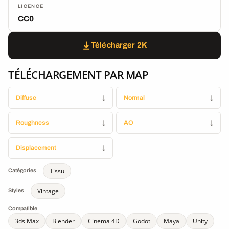
LICENCE
CC0
Télécharger 2K
TÉLÉCHARGEMENT PAR MAP
Diffuse
↓
Normal
↓
Roughness
↓
AO
↓
Displacement
↓
Tissu
Catégories
Vintage
Styles
Compatible
3ds Max
Blender
Cinema 4D
Godot
Maya
Unity