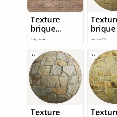
Texture
Textur
brique
brique
brique rouge
seamle
Polyhaven
ambientCG
2K
2K
2K
Texture
Textur