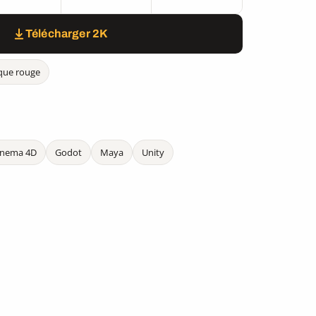
Télécharger 2K
que rouge
inema 4D
Godot
Maya
Unity