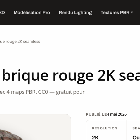
 3D
Modélisation Pro
Rendu Lighting
Textures PBR
que rouge 2K seamless
 brique rouge 2K se
vec 4 maps PBR. CC0 — gratuit pour
4 mai 2026
PUBLIÉ LE
RÉSOLUTION
SE
2K
Ou