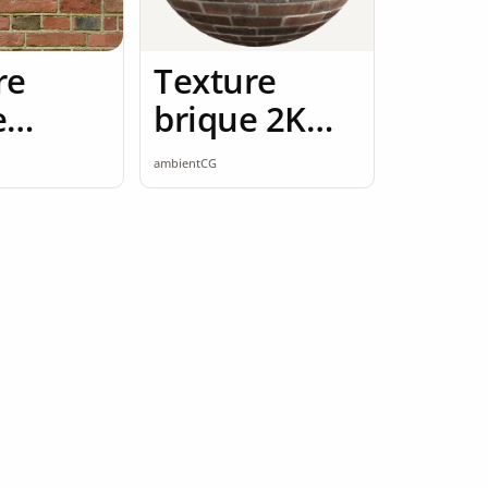
re
Texture
e
brique 2K
e rouge
seamless
ambientCG