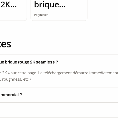
 2K
brique
ss
brique rouge
Polyhaven
2K
tes
que brique rouge 2K seamless ?
 2K » sur cette page. Le téléchargement démarre immédiatement, s
 roughness, etc.).
commercial ?