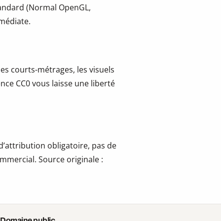
tandard (Normal OpenGL,
mmédiate.
les courts-métrages, les visuels
cence CC0 vous laisse une liberté
’attribution obligatoire, pas de
mmercial. Source originale :
 Domaine public