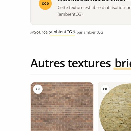
CC0
Cette texture est libre d'utilisation
(ambientCG).
ambientCG
Source :
· par ambientCG
Autres textures
br
2K
2K