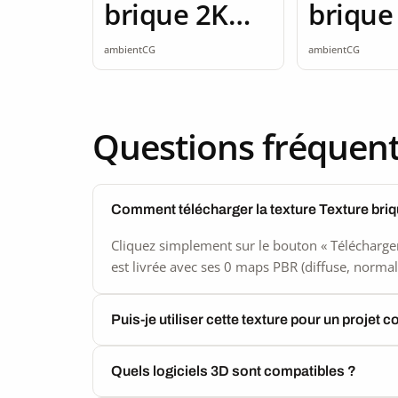
brique 2K
brique
seamless
seamle
ambientCG
ambientCG
Questions fréquen
Comment télécharger la texture Texture bri
Cliquez simplement sur le bouton « Télécharger
est livrée avec ses 0 maps PBR (diffuse, normal,
Puis-je utiliser cette texture pour un projet 
Quels logiciels 3D sont compatibles ?