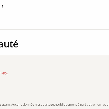
) ?
auté
rl+F5)
r le spam. Aucune donnée n'est partagée publiquement à part votre nom et ph