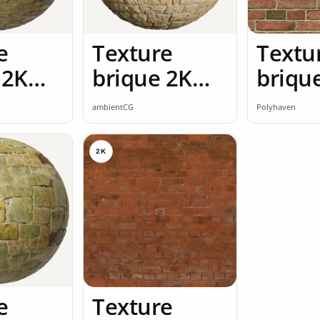
e
Texture
Textu
 2K
brique 2K
briqu
ss
seamless
briqu
ambientCG
Polyhaven
2K
2K
e
Texture