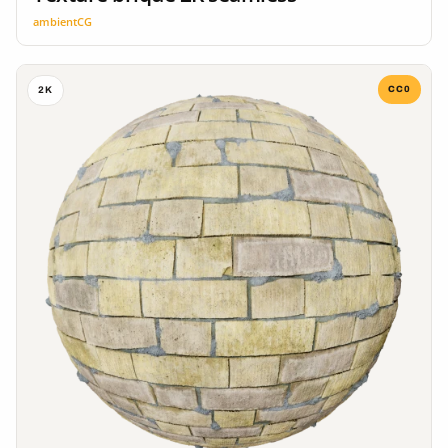
ambientCG
CC0
2K