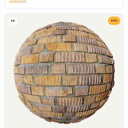
ambientCG
CC0
2K