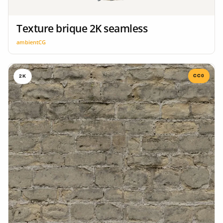
Texture brique 2K seamless
ambientCG
CC0
2K