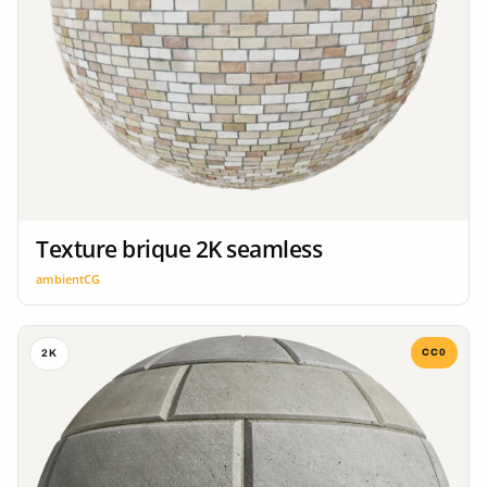
Texture brique 2K seamless
ambientCG
CC0
2K