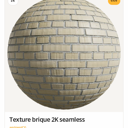
CC0
2K
Texture brique 2K seamless
ambientCG