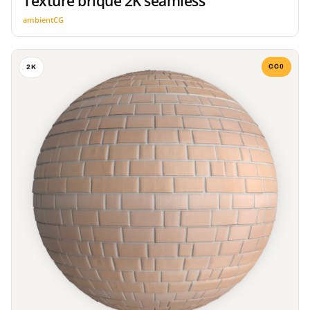
Texture brique 2K seamless
ambientCG
CC0
2K