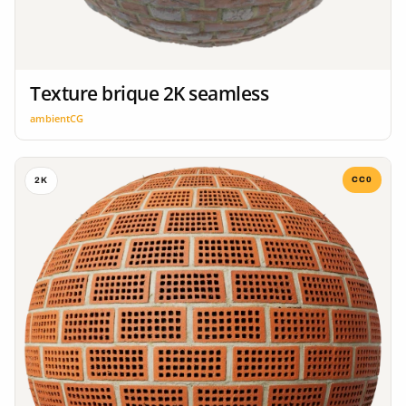
Texture brique 2K seamless
ambientCG
CC0
2K