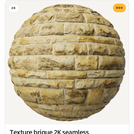
CC0
2K
Texture brique 2K seamless