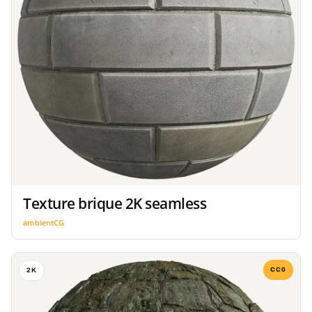
Texture brique 2K seamless
ambientCG
CC0
2K