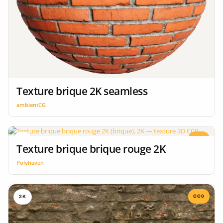
Texture brique 2K seamless
ambientCG
CC0
2K
Texture brique brique rouge 2K
Polyhaven
CC0
2K