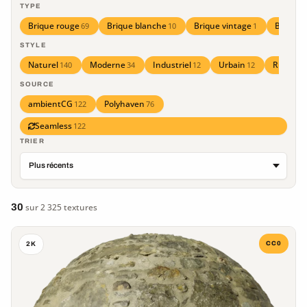
TYPE
Brique rouge
Brique blanche
Brique vintage
Brique t
69
10
1
STYLE
Naturel
Moderne
Industriel
Urbain
Rustiqu
140
34
12
12
SOURCE
ambientCG
Polyhaven
122
76
Seamless
122
TRIER
30
sur 2 325 textures
CC0
2K