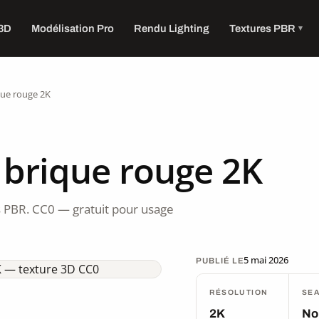
 3D
Modélisation Pro
Rendu Lighting
Textures PBR
que rouge 2K
 brique rouge 2K
 PBR. CC0 — gratuit pour usage
5 mai 2026
PUBLIÉ LE
RÉSOLUTION
SE
2K
No