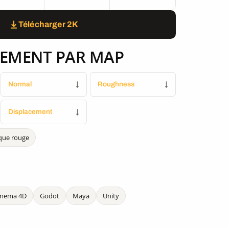
Télécharger 2K
EMENT PAR MAP
Normal
↓
Roughness
↓
Displacement
↓
que rouge
inema 4D
Godot
Maya
Unity