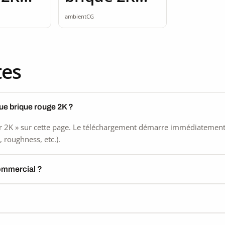
ss
seamless
ambientCG
tes
ue brique rouge 2K ?
 2K » sur cette page. Le téléchargement démarre immédiatement, s
 roughness, etc.).
commercial ?