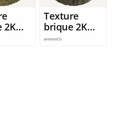
re
Texture
e 2K
brique 2K
ess
seamless
ambientCG