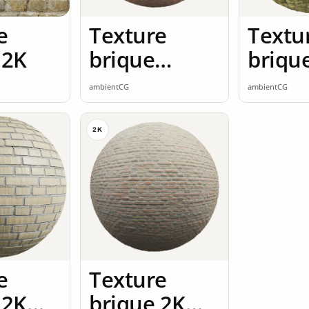
e
Texture
Textu
 2K
brique
briqu
brique rouge
seaml
ambientCG
ambientCG
2K seamless
2K
e
Texture
 2K
brique 2K