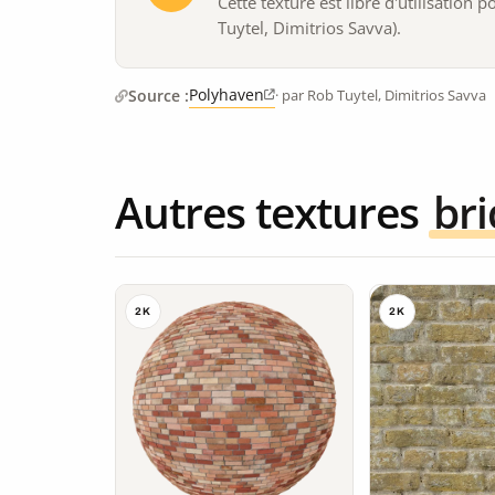
Cette texture est libre d'utilisation
Tuytel, Dimitrios Savva).
Polyhaven
Source :
· par Rob Tuytel, Dimitrios Savva
Autres textures
br
2K
2K