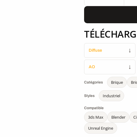
TÉLÉCHARG
Diffuse
↓
AO
↓
Brique
Bri
Catégories
Industriel
Styles
Compatible
3ds Max
Blender
C
Unreal Engine