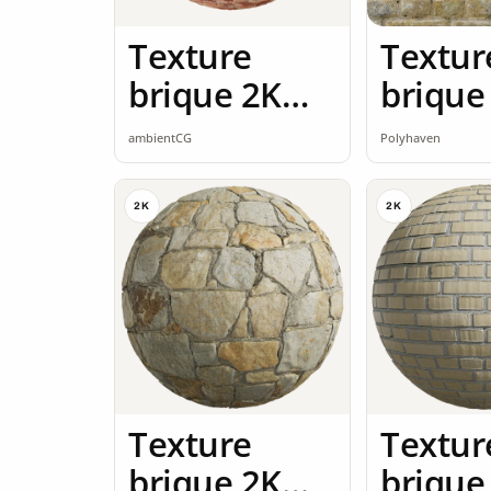
Texture
Textur
brique 2K
brique
seamless
ambientCG
Polyhaven
2K
2K
Texture
Textur
brique 2K
brique