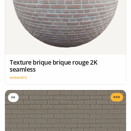
Texture brique brique rouge 2K
seamless
ambientCG
CC0
2K