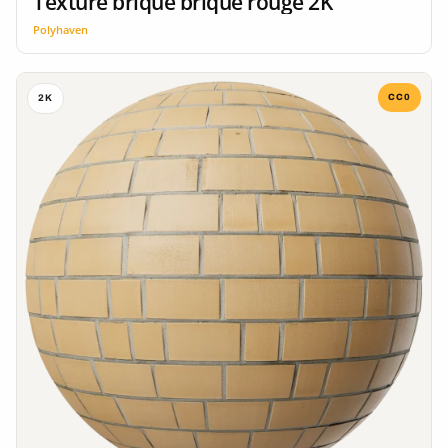
Texture brique brique rouge 2K
Polyhaven
CC0
2K