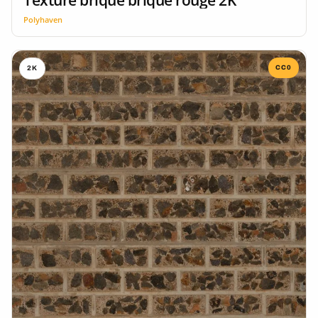
Polyhaven
CC0
2K