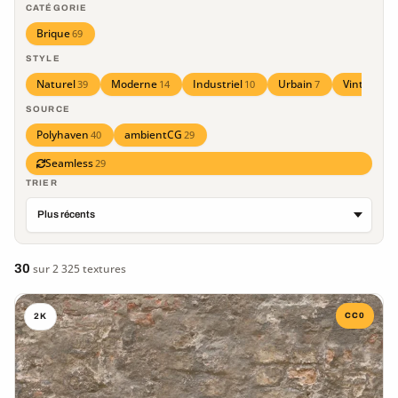
CATÉGORIE
Brique
69
STYLE
Naturel
Moderne
Industriel
Urbain
Vintage
39
14
10
7
3
SOURCE
Polyhaven
ambientCG
40
29
Seamless
29
TRIER
30
sur 2 325 textures
CC0
2K