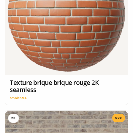
Texture brique brique rouge 2K
seamless
ambientCG
CC0
2K