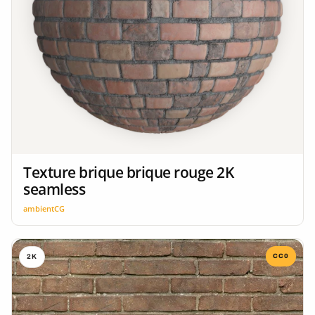
Texture brique brique rouge 2K
seamless
ambientCG
CC0
2K