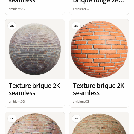
seamless
ambientCG
ambientCG
2K
2K
Texture brique 2K
Texture brique 2K
seamless
seamless
ambientCG
ambientCG
2K
2K