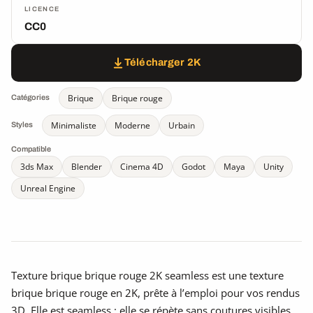
LICENCE
CC0
Télécharger 2K
Brique
Brique rouge
Catégories
Minimaliste
Moderne
Urbain
Styles
Compatible
3ds Max
Blender
Cinema 4D
Godot
Maya
Unity
Unreal Engine
Texture brique brique rouge 2K seamless est une texture
brique brique rouge en 2K, prête à l’emploi pour vos rendus
3D. Elle est seamless : elle se répète sans coutures visibles,