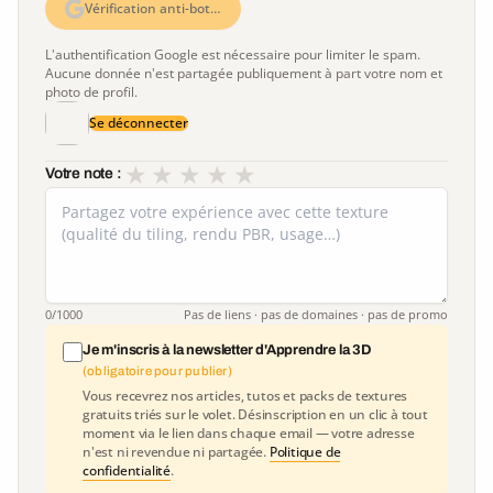
Vérification anti-bot…
L'authentification Google est nécessaire pour limiter le spam.
Aucune donnée n'est partagée publiquement à part votre nom et
photo de profil.
Se déconnecter
★
★
★
★
★
Votre note :
0
/1000
Pas de liens · pas de domaines · pas de promo
Je m'inscris à la newsletter d'Apprendre la 3D
(obligatoire pour publier)
Vous recevrez nos articles, tutos et packs de textures
gratuits triés sur le volet. Désinscription en un clic à tout
moment via le lien dans chaque email — votre adresse
n'est ni revendue ni partagée.
Politique de
confidentialité
.