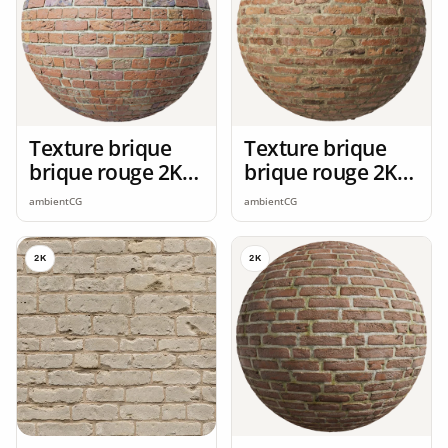
Texture brique
Texture brique
brique rouge 2K
brique rouge 2K
seamless
seamless
ambientCG
ambientCG
2K
2K