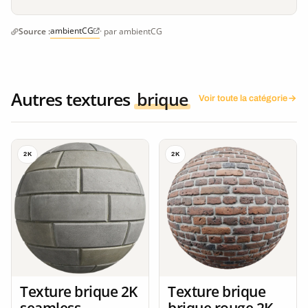
ambientCG
Source :
· par ambientCG
Autres textures
brique
Voir toute la catégorie
2K
2K
Texture brique 2K
Texture brique
seamless
brique rouge 2K