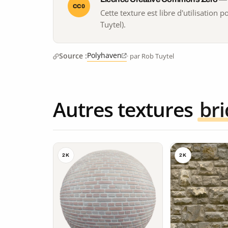
CC0
Cette texture est libre d'utilisation
Tuytel).
Polyhaven
Source :
· par Rob Tuytel
Autres textures
br
2K
2K