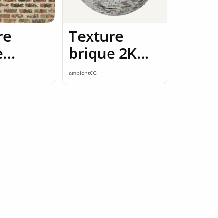
re
Texture
e
brique 2K
e rouge
seamless
ambientCG