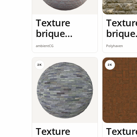
Texture
Textur
brique
brique
brique rouge
brique
ambientCG
Polyhaven
2K seamless
2K
2K
2K
Texture
Textur