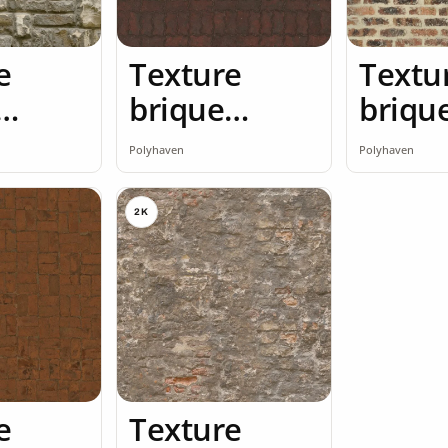
e
Texture
Textu
brique
briqu
 rouge
brique rouge
briqu
Polyhaven
Polyhaven
2K
2K
2K
e
Texture