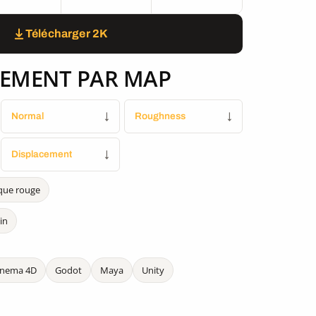
Télécharger 2K
EMENT PAR MAP
Normal
↓
Roughness
↓
Displacement
↓
que rouge
in
inema 4D
Godot
Maya
Unity