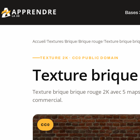
Bases
Accueil
/
Textures
/
Brique
/
Brique rouge
/
Texture brique bri
TEXTURE 2K · CC0 PUBLIC DOMAIN
Texture brique
Texture brique brique rouge 2K avec 5 maps
commercial.
CC0