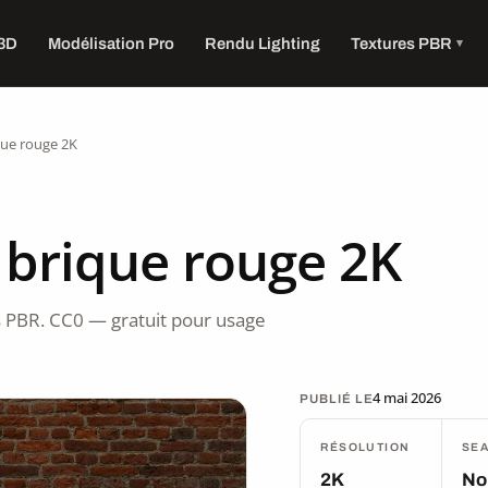
 3D
Modélisation Pro
Rendu Lighting
Textures PBR
que rouge 2K
 brique rouge 2K
 PBR. CC0 — gratuit pour usage
4 mai 2026
PUBLIÉ LE
RÉSOLUTION
SE
2K
No