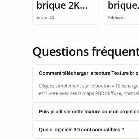
brique 2K
brique
seamless
brique
ambientCG
Polyhaven
2K
Questions fréquen
Comment télécharger la texture Texture briq
Cliquez simplement sur le bouton « Télécharger
est livrée avec ses 0 maps PBR (diffuse, normal,
Puis-je utiliser cette texture pour un projet 
Quels logiciels 3D sont compatibles ?