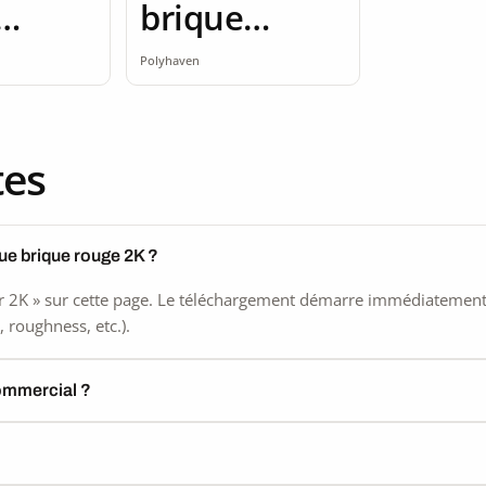
brique
 rouge
brique rouge
Polyhaven
2K
tes
ue brique rouge 2K ?
 2K » sur cette page. Le téléchargement démarre immédiatement, s
 roughness, etc.).
commercial ?