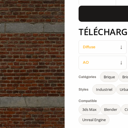
TÉLÉCHARG
Diffuse
↓
AO
↓
Brique
Bri
Catégories
Industriel
Urba
Styles
Compatible
3ds Max
Blender
C
Unreal Engine