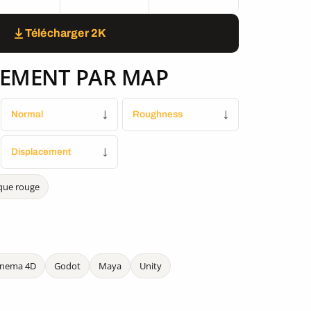
Télécharger 2K
EMENT PAR MAP
Normal
↓
Roughness
↓
Displacement
↓
que rouge
inema 4D
Godot
Maya
Unity