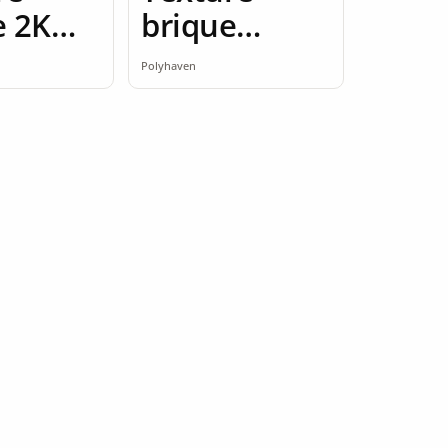
e 2K
brique
ess
brique rouge
Polyhaven
2K