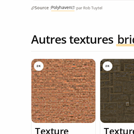
Polyhaven
Source :
· par Rob Tuytel
Autres textures
br
2K
2K
Texture
Textur