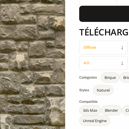
TÉLÉCHARG
Diffuse
↓
AO
↓
Brique
Bri
Catégories
Naturel
Styles
Compatible
3ds Max
Blender
C
Unreal Engine