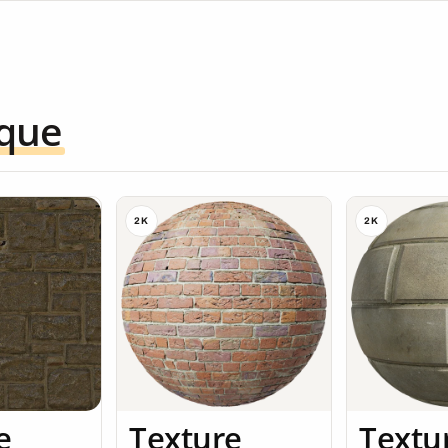
ique
2K
2K
e
Texture
Textu