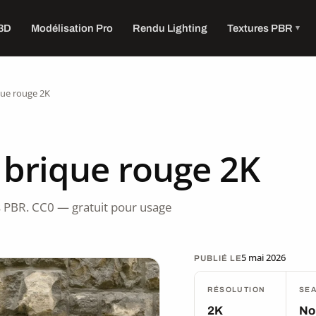
 3D
Modélisation Pro
Rendu Lighting
Textures PBR
que rouge 2K
 brique rouge 2K
 PBR. CC0 — gratuit pour usage
5 mai 2026
PUBLIÉ LE
RÉSOLUTION
SE
2K
No