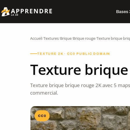
Bases
Accueil
/
Textures
/
Brique
/
Brique rouge
/
Texture brique bri
TEXTURE 2K · CC0 PUBLIC DOMAIN
Texture brique
Texture brique brique rouge 2K avec 5 maps
commercial.
CC0