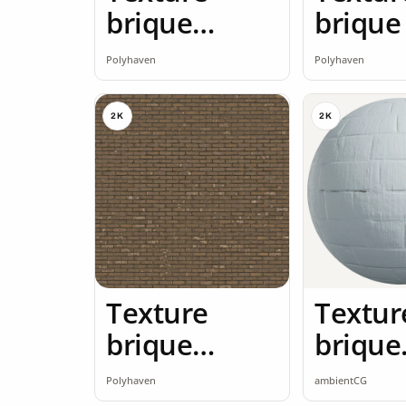
brique
brique
brique rouge
Polyhaven
Polyhaven
2K
2K
2K
Texture
Textur
brique
brique
brique rouge
brique
Polyhaven
ambientCG