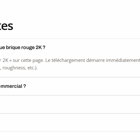
e 2K
ss
tes
ue brique rouge 2K ?
 2K » sur cette page. Le téléchargement démarre immédiatement, s
 roughness, etc.).
commercial ?