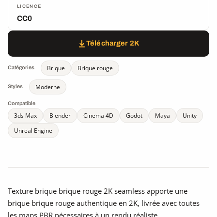
LICENCE
CC0
Télécharger 2K
Brique
Brique rouge
Catégories
Moderne
Styles
Compatible
3ds Max
Blender
Cinema 4D
Godot
Maya
Unity
Unreal Engine
Texture brique brique rouge 2K seamless apporte une
brique brique rouge authentique en 2K, livrée avec toutes
les maps PBR nécessaires à un rendu réaliste.