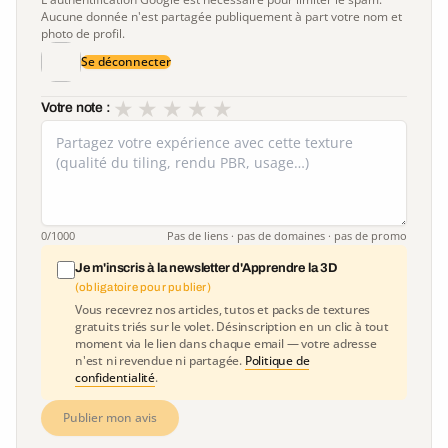
Aucune donnée n'est partagée publiquement à part votre nom et
photo de profil.
Se déconnecter
★
★
★
★
★
Votre note :
0
/1000
Pas de liens · pas de domaines · pas de promo
Je m'inscris à la newsletter d'Apprendre la 3D
(obligatoire pour publier)
Vous recevrez nos articles, tutos et packs de textures
gratuits triés sur le volet. Désinscription en un clic à tout
moment via le lien dans chaque email — votre adresse
n'est ni revendue ni partagée.
Politique de
confidentialité
.
Publier mon avis