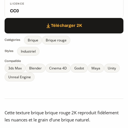
LICENCE
CC0
Télécharger 2K
Brique
Brique rouge
Catégories
Industriel
Styles
Compatible
3ds Max
Blender
Cinema 4D
Godot
Maya
Unity
Unreal Engine
Cette texture brique brique rouge 2K reproduit fidèlement
les nuances et le grain d’une brique naturel.