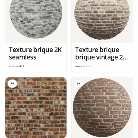
Texture brique 2K
Texture brique
seamless
brique vintage 2K
seamless
ambientCG
ambientCG
2K
2K