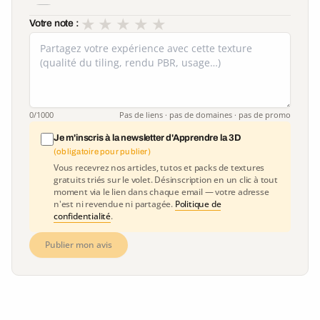
★
★
★
★
★
Votre note :
0
/1000
Pas de liens · pas de domaines · pas de promo
Je m'inscris à la newsletter d'Apprendre la 3D
(obligatoire pour publier)
Vous recevrez nos articles, tutos et packs de textures
gratuits triés sur le volet. Désinscription en un clic à tout
moment via le lien dans chaque email — votre adresse
n'est ni revendue ni partagée.
Politique de
confidentialité
.
Publier mon avis