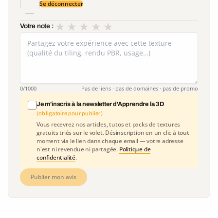
Se déconnecter
★
★
★
★
★
Votre note :
0
/1000
Pas de liens · pas de domaines · pas de promo
Je m'inscris à la newsletter d'Apprendre la 3D
(obligatoire pour publier)
Vous recevrez nos articles, tutos et packs de textures
gratuits triés sur le volet. Désinscription en un clic à tout
moment via le lien dans chaque email — votre adresse
n'est ni revendue ni partagée.
Politique de
confidentialité
.
Publier mon avis