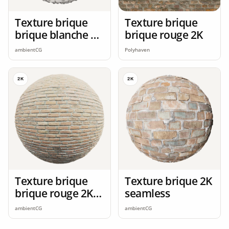
Texture brique
Texture brique
brique blanche 2K
brique rouge 2K
seamless
ambientCG
Polyhaven
2K
2K
Texture brique
Texture brique 2K
brique rouge 2K
seamless
seamless
ambientCG
ambientCG