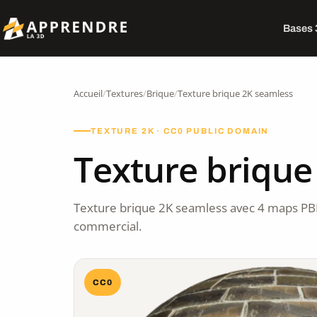
Bases
Accueil
/
Textures
/
Brique
/
Texture brique 2K seamless
TEXTURE 2K · CC0 PUBLIC DOMAIN
Texture brique
Texture brique 2K seamless avec 4 maps PB
commercial.
CC0