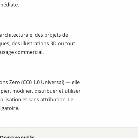
mmédiate.
 architecturale, des projets de
ues, des illustrations 3D ou tout
 l’usage commercial.
ns Zero (CC0 1.0 Universal) — elle
er, modifier, distribuer et utiliser
risation et sans attribution. Le
igatoire.
 Domaine public