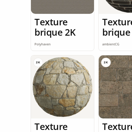
Texture
Textur
brique 2K
brique
seamle
Polyhaven
ambientCG
2K
2K
Texture
Textur