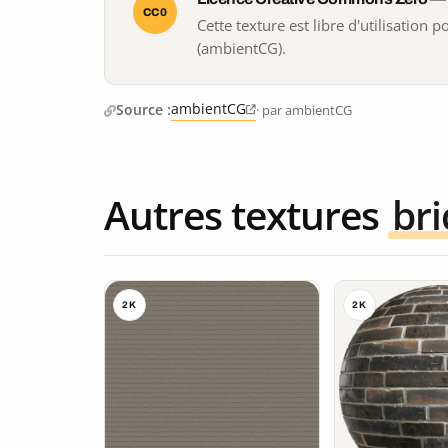
CC0
Cette texture est libre d'utilisation
(ambientCG).
ambientCG
Source :
· par ambientCG
Autres textures
br
2K
2K