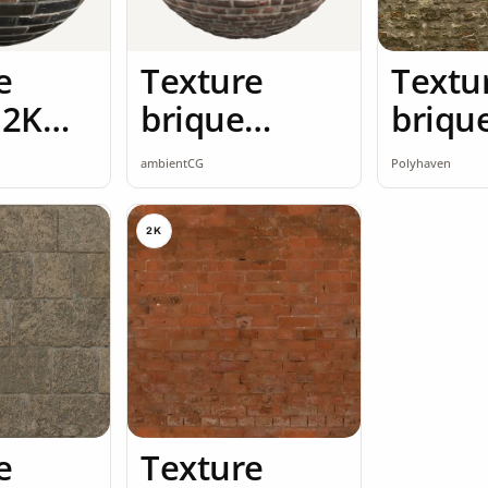
e
Texture
Textu
 2K
brique
briqu
ss
brique
briqu
ambientCG
Polyhaven
vintage 2K
2K
seamless
2K
e
Texture