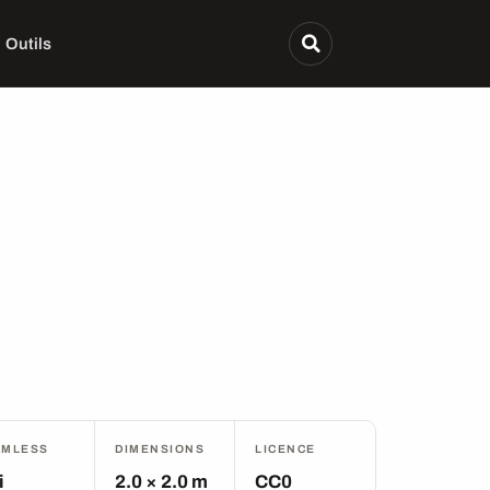
Outils
AMLESS
DIMENSIONS
LICENCE
i
2.0 × 2.0 m
CC0