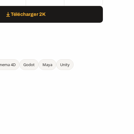
Télécharger 2K
inema 4D
Godot
Maya
Unity