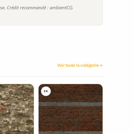
ise.
Crédit recommandé :
ambientCG
Voir toute la catégorie
2K