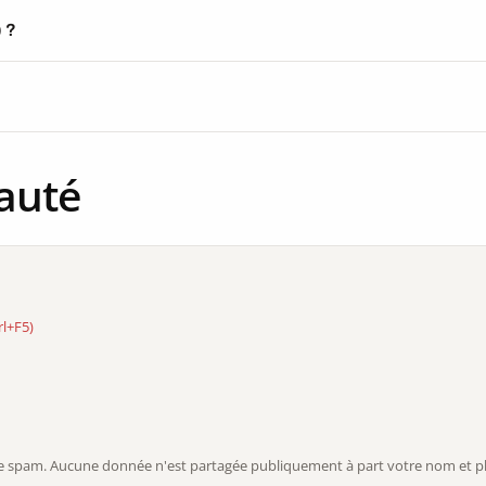
) ?
auté
rl+F5)
r le spam. Aucune donnée n'est partagée publiquement à part votre nom et ph