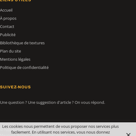
Accueil
À propos
Contact
Publicité
Bibliothèque de textures
Plan du site
Mentions légales
Politique de confidentialité
SUIVEZ-NOUS
Une question ? Une suggestion d'article ? On vous répond.
Les cookies nous permettent de vous proposer nos services plus
© Apprendre-la-3D.fr — 2026
facilement. En utilisant nos services, vous nous donnez
Mentions légales
Confidentialité
Contact