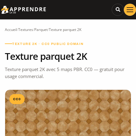
Accueil
/
Textures
/
Parquet
/
Texture parquet 2K
TEXTURE 2K · CC0 PUBLIC DOMAIN
Texture parquet 2K
Texture parquet 2K avec 5 maps PBR. CC0 — gratuit pour
usage commercial.
CC0