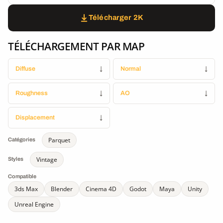
Télécharger 2K
TÉLÉCHARGEMENT PAR MAP
Diffuse
↓
Normal
↓
Roughness
↓
AO
↓
Displacement
↓
Parquet
Catégories
Vintage
Styles
Compatible
3ds Max
Blender
Cinema 4D
Godot
Maya
Unity
Unreal Engine