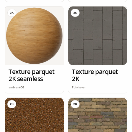
2K
2K
Texture parquet
Texture parquet
2K seamless
2K
ambientCG
Polyhaven
2K
2K