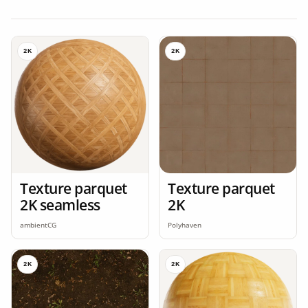
2K
2K
Texture parquet
Texture parquet
2K seamless
2K
ambientCG
Polyhaven
2K
2K