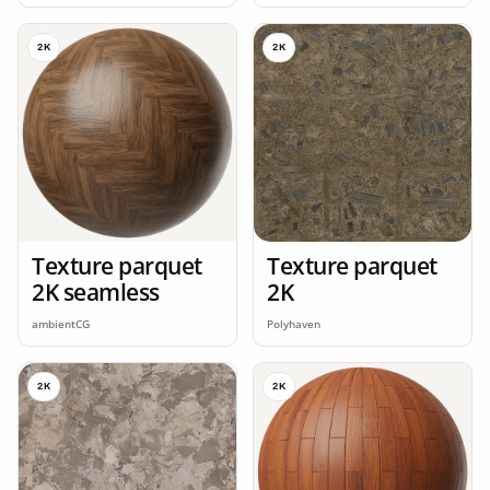
2K
2K
Texture parquet
Texture parquet
2K seamless
2K
ambientCG
Polyhaven
2K
2K