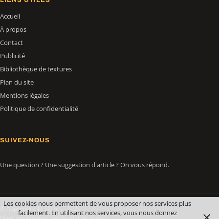
Accueil
À propos
Contact
Publicité
Bibliothèque de textures
Plan du site
Mentions légales
Politique de confidentialité
SUIVEZ-NOUS
Une question ? Une suggestion d'article ? On vous répond.
Les cookies nous permettent de vous proposer nos services plus
© Apprendre-la-3D.fr — 2026
facilement. En utilisant nos services, vous nous donnez
Mentions légales
Confidentialité
Contact