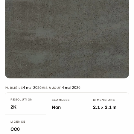
4 mai 2026
4 mai 2026
PUBLIÉ LE
MIS À JOUR
RÉSOLUTION
SEAMLESS
DIMENSIONS
2K
Non
2.1 × 2.1 m
LICENCE
CC0