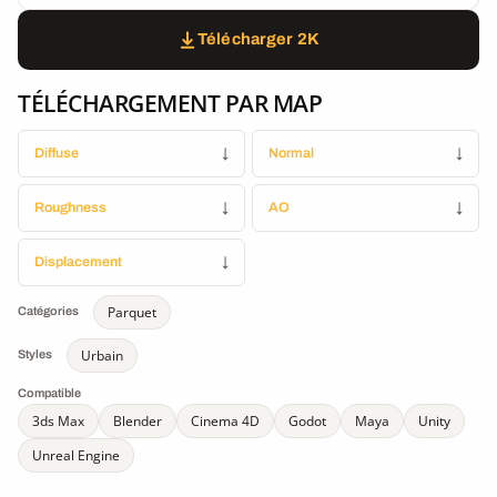
Télécharger 2K
TÉLÉCHARGEMENT PAR MAP
Diffuse
↓
Normal
↓
Roughness
↓
AO
↓
Displacement
↓
Parquet
Catégories
Urbain
Styles
Compatible
3ds Max
Blender
Cinema 4D
Godot
Maya
Unity
Unreal Engine