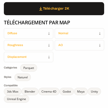
Télécharger 2K
TÉLÉCHARGEMENT PAR MAP
Diffuse
↓
Normal
↓
Roughness
↓
AO
↓
Displacement
↓
Parquet
Catégories
Naturel
Styles
Compatible
3ds Max
Blender
Cinema 4D
Godot
Maya
Unity
Unreal Engine