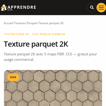
Accueil
/
Textures
/
Parquet
/
Texture parquet 2K
TEXTURE 2K · CC0 PUBLIC DOMAIN
Texture parquet 2K
Texture parquet 2K avec 5 maps PBR. CC0 — gratuit pour
usage commercial.
CC0