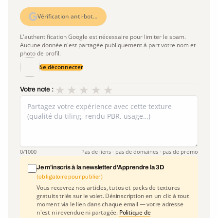
Vérification anti-bot…
L'authentification Google est nécessaire pour limiter le spam.
Aucune donnée n'est partagée publiquement à part votre nom et
photo de profil.
Se déconnecter
★
★
★
★
★
Votre note :
0
/1000
Pas de liens · pas de domaines · pas de promo
Je m'inscris à la newsletter d'Apprendre la 3D
(obligatoire pour publier)
Vous recevrez nos articles, tutos et packs de textures
gratuits triés sur le volet. Désinscription en un clic à tout
moment via le lien dans chaque email — votre adresse
n'est ni revendue ni partagée.
Politique de