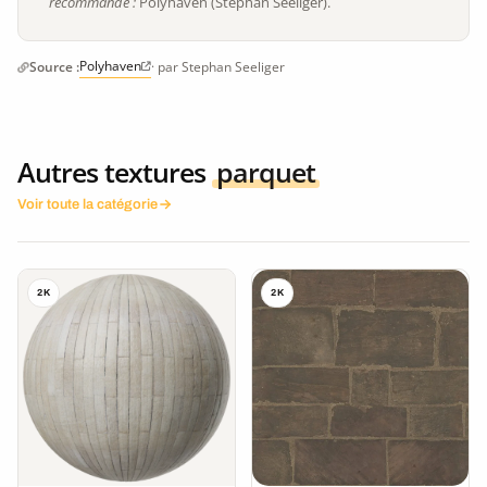
recommandé :
Polyhaven (Stephan Seeliger).
Polyhaven
Source :
· par Stephan Seeliger
Autres textures
parquet
Voir toute la catégorie
2K
2K