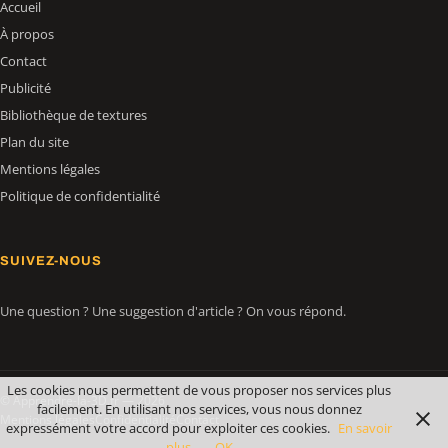
Accueil
À propos
Contact
Publicité
Bibliothèque de textures
Plan du site
Mentions légales
Politique de confidentialité
SUIVEZ-NOUS
Une question ? Une suggestion d'article ? On vous répond.
Les cookies nous permettent de vous proposer nos services plus
© Apprendre-la-3D.fr — 2026
facilement. En utilisant nos services, vous nous donnez
Mentions légales
Confidentialité
Contact
expressément votre accord pour exploiter ces cookies.
En savoir
plus
OK