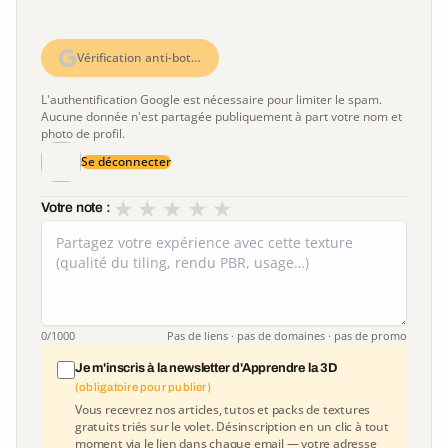
Vérification anti-bot…
L'authentification Google est nécessaire pour limiter le spam.
Aucune donnée n'est partagée publiquement à part votre nom et
photo de profil.
Se déconnecter
★
★
★
★
★
Votre note :
0
/1000
Pas de liens · pas de domaines · pas de promo
Je m'inscris à la newsletter d'Apprendre la 3D
(obligatoire pour publier)
Vous recevrez nos articles, tutos et packs de textures
gratuits triés sur le volet. Désinscription en un clic à tout
moment via le lien dans chaque email — votre adresse