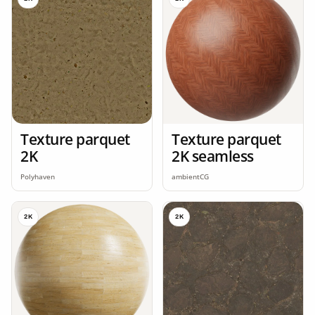
Texture parquet
Texture parquet
2K
2K seamless
Polyhaven
ambientCG
2K
2K