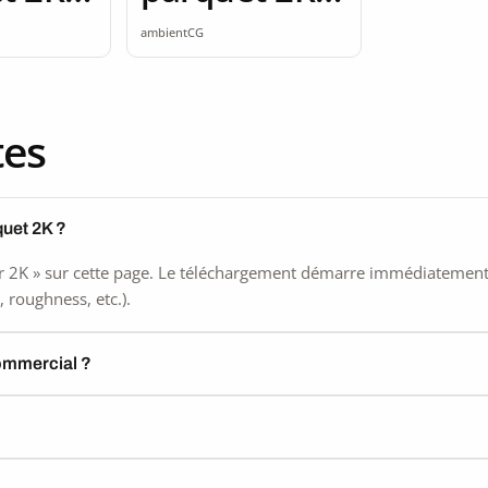
ss
seamless
ambientCG
tes
quet 2K ?
 2K » sur cette page. Le téléchargement démarre immédiatement, s
 roughness, etc.).
commercial ?