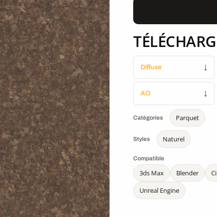
TÉLÉCHARG
Diffuse
↓
AO
↓
Parquet
Catégories
Naturel
Styles
Compatible
3ds Max
Blender
C
Unreal Engine