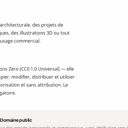
 architecturale, des projets de
ues, des illustrations 3D ou tout
 l’usage commercial.
ns Zero (CC0 1.0 Universal) — elle
er, modifier, distribuer et utiliser
risation et sans attribution. Le
gatoire.
 Domaine public
 pour des projets personnels et commerciaux, sans attribution requ