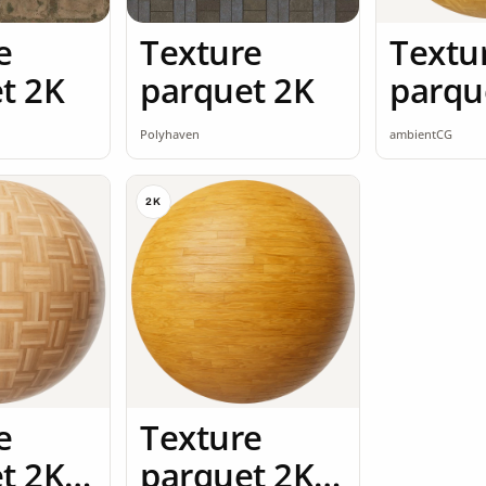
e
Texture
Textu
t 2K
parquet 2K
parqu
seaml
Polyhaven
ambientCG
2K
e
Texture
t 2K
parquet 2K