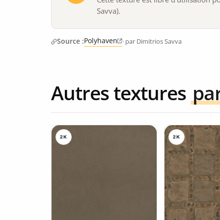
Savva).
Polyhaven
Source :
· par Dimitrios Savva
Autres textures
pa
2K
2K