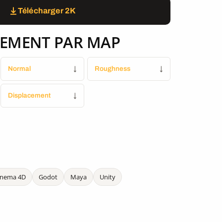
Télécharger 2K
EMENT PAR MAP
Normal
↓
Roughness
↓
Displacement
↓
inema 4D
Godot
Maya
Unity