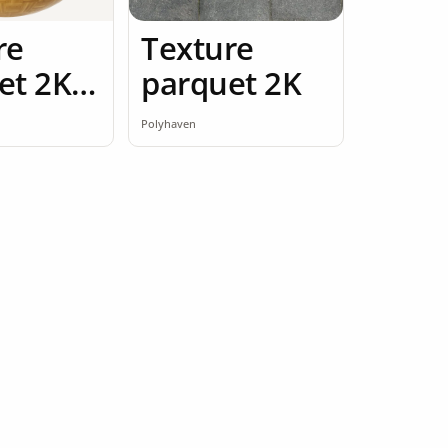
re
Texture
et 2K
parquet 2K
ess
Polyhaven