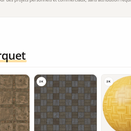
rquet
2K
2K