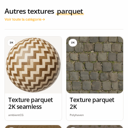
Autres textures
parquet
Voir toute la catégorie
2K
2K
Texture parquet
Texture parquet
2K seamless
2K
ambientCG
Polyhaven