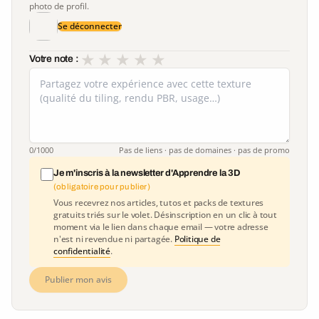
photo de profil.
Se déconnecter
★
★
★
★
★
Votre note :
0
/1000
Pas de liens · pas de domaines · pas de promo
Je m'inscris à la newsletter d'Apprendre la 3D
(obligatoire pour publier)
Vous recevrez nos articles, tutos et packs de textures
gratuits triés sur le volet. Désinscription en un clic à tout
moment via le lien dans chaque email — votre adresse
n'est ni revendue ni partagée.
Politique de
confidentialité
.
Publier mon avis