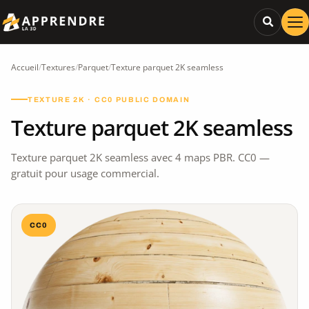
Accueil
/
Textures
/
Parquet
/
Texture parquet 2K seamless
TEXTURE 2K · CC0 PUBLIC DOMAIN
Texture parquet 2K seamless
Texture parquet 2K seamless avec 4 maps PBR. CC0 —
gratuit pour usage commercial.
CC0