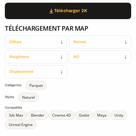
Télécharger 2K
TÉLÉCHARGEMENT PAR MAP
Diffuse
↓
Normal
↓
Roughness
↓
AO
↓
Displacement
↓
Parquet
Catégories
Naturel
Styles
Compatible
3ds Max
Blender
Cinema 4D
Godot
Maya
Unity
Unreal Engine