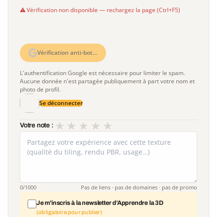
Vérification non disponible — rechargez la page (Ctrl+F5)
Vérification anti-bot…
L'authentification Google est nécessaire pour limiter le spam.
Aucune donnée n'est partagée publiquement à part votre nom et
photo de profil.
Se déconnecter
★
★
★
★
★
Votre note :
0
/1000
Pas de liens · pas de domaines · pas de promo
Je m'inscris à la newsletter d'Apprendre la 3D
(obligatoire pour publier)