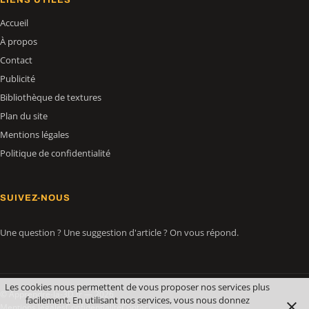
Accueil
À propos
Contact
Publicité
Bibliothèque de textures
Plan du site
Mentions légales
Politique de confidentialité
SUIVEZ-NOUS
Une question ? Une suggestion d'article ? On vous répond.
Les cookies nous permettent de vous proposer nos services plus
© Apprendre-la-3D.fr — 2026
facilement. En utilisant nos services, vous nous donnez
Mentions légales
Confidentialité
Contact