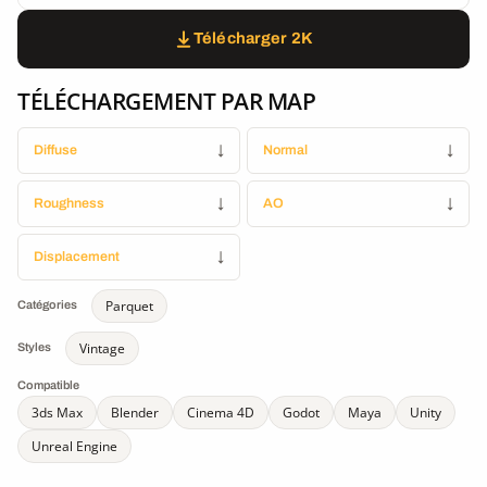
Télécharger 2K
TÉLÉCHARGEMENT PAR MAP
Diffuse
↓
Normal
↓
Roughness
↓
AO
↓
Displacement
↓
Parquet
Catégories
Vintage
Styles
Compatible
3ds Max
Blender
Cinema 4D
Godot
Maya
Unity
Unreal Engine