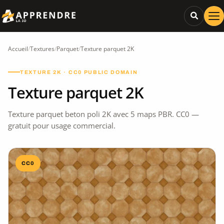
Accueil
/
Textures
/
Parquet
/
Texture parquet 2K
TEXTURE 2K · CC0 PUBLIC DOMAIN
Texture parquet 2K
Texture parquet beton poli 2K avec 5 maps PBR. CC0 —
gratuit pour usage commercial.
CC0