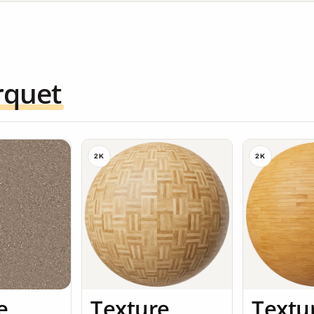
rquet
2K
2K
e
Texture
Textu