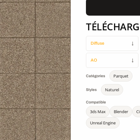
TÉLÉCHARG
Diffuse
↓
AO
↓
Parquet
Catégories
Naturel
Styles
Compatible
3ds Max
Blender
C
Unreal Engine