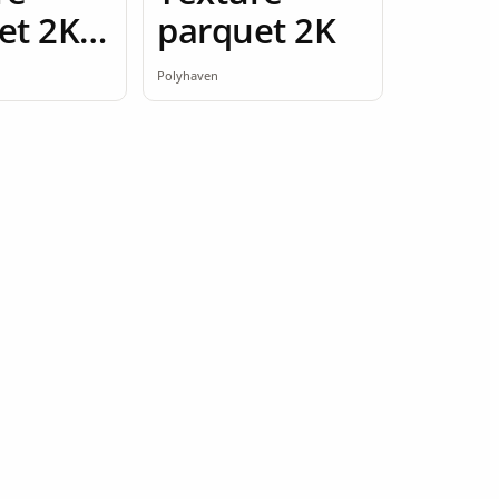
et 2K
parquet 2K
ess
Polyhaven