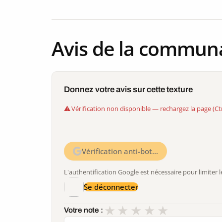
Avis de la commun
Donnez votre avis sur cette texture
Vérification non disponible — rechargez la page (Ct
Vérification anti-bot…
L'authentification Google est nécessaire pour limite
Se déconnecter
★
★
★
★
★
Votre note :