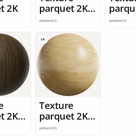
t 2K
parquet 2K
parqu
seamless
seaml
ambientCG
ambientCG
2K
e
Texture
t 2K
parquet 2K
ss
seamless
ambientCG