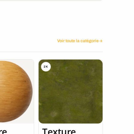
Voir toute la catégorie
2K
re
Texture