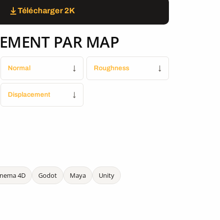
Télécharger 2K
EMENT PAR MAP
Normal
↓
Roughness
↓
Displacement
↓
inema 4D
Godot
Maya
Unity