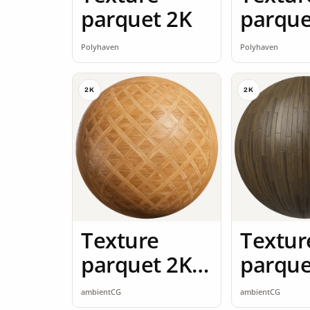
parquet 2K
parque
Polyhaven
Polyhaven
2K
2K
Texture
Textur
parquet 2K
parque
seamless
seamle
ambientCG
ambientCG