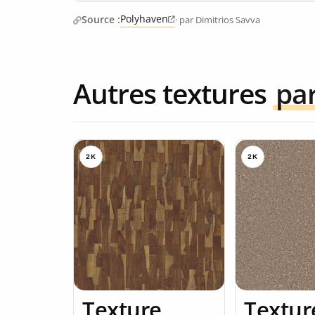
Polyhaven
Source :
· par Dimitrios Savva
Autres textures
pa
2K
2K
Texture
Textur