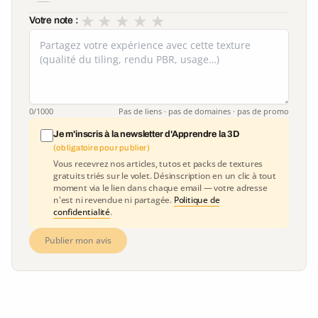
★
★
★
★
★
Votre note :
0
/1000
Pas de liens · pas de domaines · pas de promo
Je m'inscris à la newsletter d'Apprendre la 3D
(obligatoire pour publier)
Vous recevrez nos articles, tutos et packs de textures
gratuits triés sur le volet. Désinscription en un clic à tout
moment via le lien dans chaque email — votre adresse
n'est ni revendue ni partagée.
Politique de
confidentialité
.
Publier mon avis