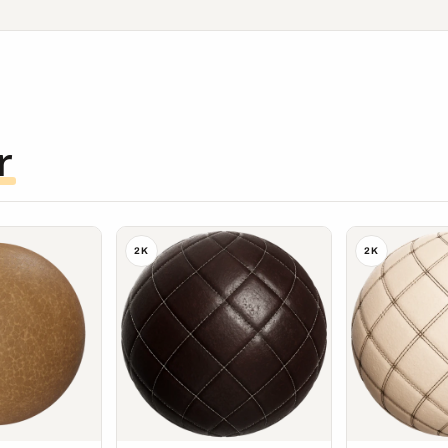
r
2K
2K