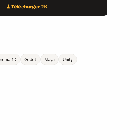
Télécharger 2K
inema 4D
Godot
Maya
Unity