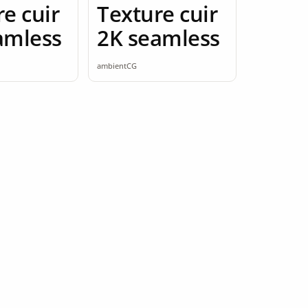
e cuir
Texture cuir
amless
2K seamless
ambientCG