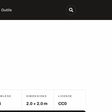
Outils
AMLESS
DIMENSIONS
LICENCE
i
2.0 × 2.0 m
CC0