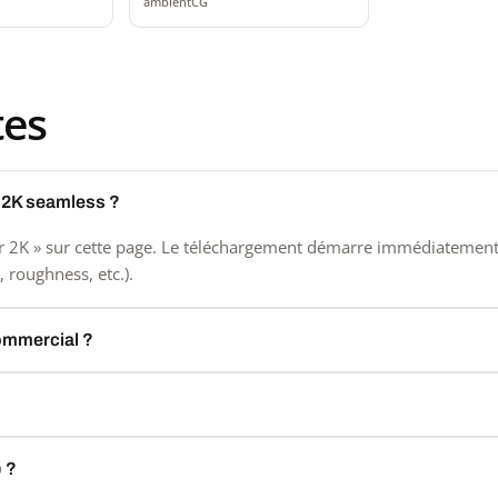
ambientCG
tes
r 2K seamless ?
 2K » sur cette page. Le téléchargement démarre immédiatement, s
 roughness, etc.).
commercial ?
) ?