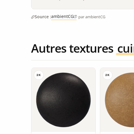
ambientCG
Source :
· par ambientCG
Autres textures
cui
2K
2K