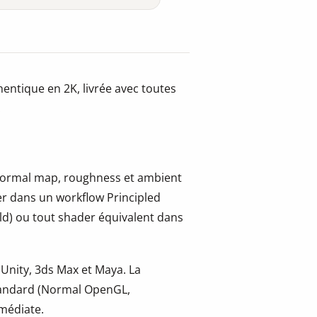
entique en 2K, livrée avec toutes
.
, normal map, roughness et ambient
er dans un workflow Principled
ld) ou tout shader équivalent dans
 Unity, 3ds Max et Maya. La
tandard (Normal OpenGL,
mmédiate.