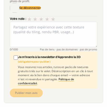
photo de profil.
Se déconnecter
★
★
★
★
★
Votre note :
0
/1000
Pas de liens · pas de domaines · pas de promo
Je m'inscris à la newsletter d'Apprendre la 3D
(obligatoire pour publier)
Vous recevrez nos articles, tutos et packs de textures
gratuits triés sur le volet. Désinscription en un clic à tout
moment via le lien dans chaque email — votre adresse
n'est ni revendue ni partagée.
Politique de
confidentialité
.
Publier mon avis