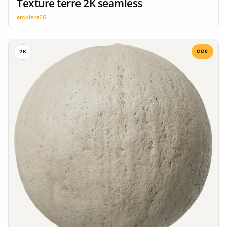
Texture terre 2K seamless
ambientCG
CC0
2K