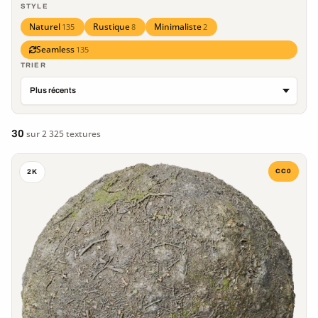
STYLE
Naturel
Rustique
Minimaliste
135
8
2
Seamless
135
TRIER
30
sur 2 325 textures
CC0
2K