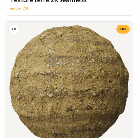
ambientCG
CC0
2K