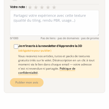
★
★
★
★
★
Votre note :
0
/1000
Pas de liens · pas de domaines · pas de promo
Je m'inscris à la newsletter d'Apprendre la 3D
(obligatoire pour publier)
Vous recevrez nos articles, tutos et packs de textures
gratuits triés sur le volet. Désinscription en un clic à tout
moment via le lien dans chaque email — votre adresse
n'est ni revendue ni partagée.
Politique de
confidentialité
.
Publier mon avis