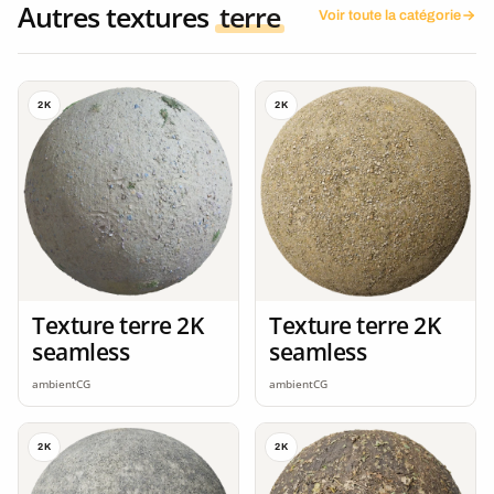
Autres textures
terre
Voir toute la catégorie
2K
2K
Texture terre 2K
Texture terre 2K
seamless
seamless
ambientCG
ambientCG
2K
2K