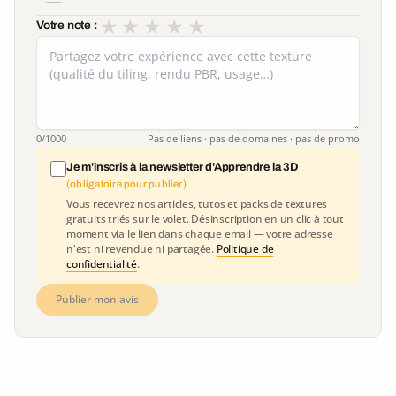
★
★
★
★
★
Votre note :
0
/1000
Pas de liens · pas de domaines · pas de promo
Je m'inscris à la newsletter d'Apprendre la 3D
(obligatoire pour publier)
Vous recevrez nos articles, tutos et packs de textures
gratuits triés sur le volet. Désinscription en un clic à tout
moment via le lien dans chaque email — votre adresse
n'est ni revendue ni partagée.
Politique de
confidentialité
.
Publier mon avis