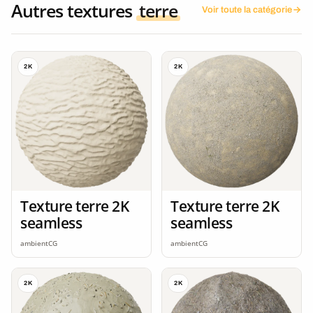
Autres textures
terre
Voir toute la catégorie
2K
2K
Texture terre 2K
Texture terre 2K
seamless
seamless
ambientCG
ambientCG
2K
2K