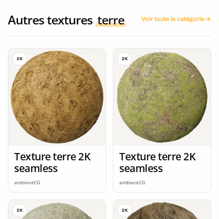
Autres textures
terre
Voir toute la catégorie
2K
2K
Texture terre 2K
Texture terre 2K
seamless
seamless
ambientCG
ambientCG
2K
2K