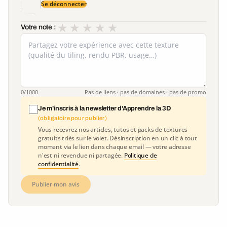
Se déconnecter
★
★
★
★
★
Votre note :
0
/1000
Pas de liens · pas de domaines · pas de promo
Je m'inscris à la newsletter d'Apprendre la 3D
(obligatoire pour publier)
Vous recevrez nos articles, tutos et packs de textures
gratuits triés sur le volet. Désinscription en un clic à tout
moment via le lien dans chaque email — votre adresse
n'est ni revendue ni partagée.
Politique de
confidentialité
.
Publier mon avis